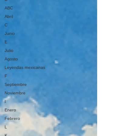
ABC
Abril
C
Junio
E
Julio
Agosto
Leyendas mexicanas
F
Septiembre
Noviembre
I
Enero
Febrero
L
K