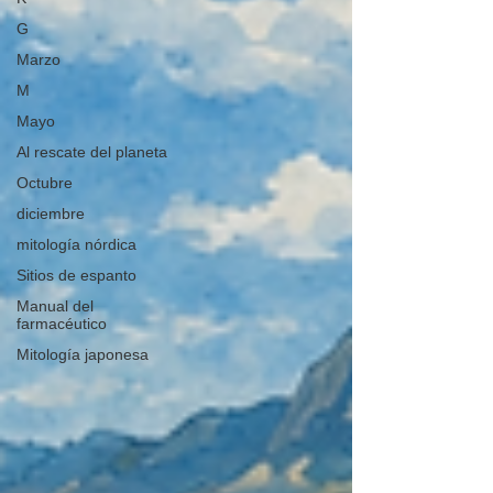
G
Marzo
M
Mayo
Al rescate del planeta
Octubre
diciembre
mitología nórdica
Sitios de espanto
Manual del
farmacéutico
Mitología japonesa