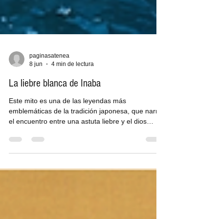
paginasatenea
8 jun
4 min de lectura
La liebre blanca de Inaba
Este mito es una de las leyendas más
emblemáticas de la tradición japonesa, que narra
el encuentro entre una astuta liebre y el dios
Ōkuninushi, que involucra enseñanzas sobre el
ingenio abusivo, el castigo, el karma y la
redención… En los días en los que los dioses aún
caminaban entre los hombres y las islas de Japón
eran jóvenes, existía una costa solitaria en la
región de Inaba. Allí, donde el mar golpeaba con
paciencia eterna las rocas, vivía una pequeña