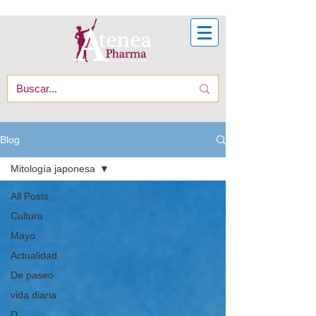
Blog
Mitología japonesa
All Posts
Cultura
Mayo
Actualidad
De paseo
vida diaria
D