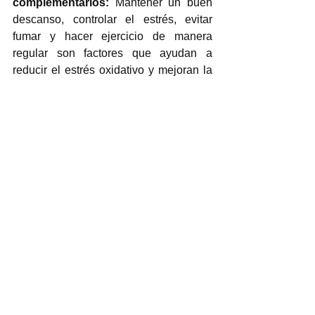
complementarios
:
 Mantener un buen 
descanso, controlar el estrés, evitar 
fumar y hacer ejercicio de manera 
regular son factores que ayudan a 
reducir el estrés oxidativo y mejoran la 
capacidad reparadora del cuerpo en 
general. 
El envejecimiento de la piel es un 
proceso natural, pero su ritmo y 
manifestaciones pueden verse 
intensificados por factores modificables, 
como la alimentación. El azúcar, 
cuando se consume en exceso, 
contribuye al desarrollo de 
enfermedades crónicas, que aceleran el 
deterioro estructural de la piel, a través 
de mecanismos como la glicación, el 
estrés oxidativo y la inflamación, como 