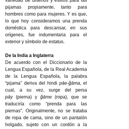
variedad de diseños y estilos para las 
pijamas propiamente, tanto para 
hombres como para mujeres. Y es que, 
lo que hoy consideramos una prenda 
doméstica para descansar, en sus 
orígenes, fue indumentaria para el 
exterior y símbolo de estatus.  
De la India a Inglaterra   
De acuerdo con el Diccionario de la 
Lengua Española, de la Real Academia 
de la Lengua Española, la palabra 
“pijama" deriva del hindi 
pāe-
ǧ
āma
, el 
cual, a su vez, surge del persa 
pāy
 (pierna) y 
ǧ
āme
 (ropa), que se 
traduciría como “prenda para las 
piernas”.
Originalmente, no se trataba 
de ropa de cama, sino de un pantalón 
holgado, sujeto con un cordón a la 