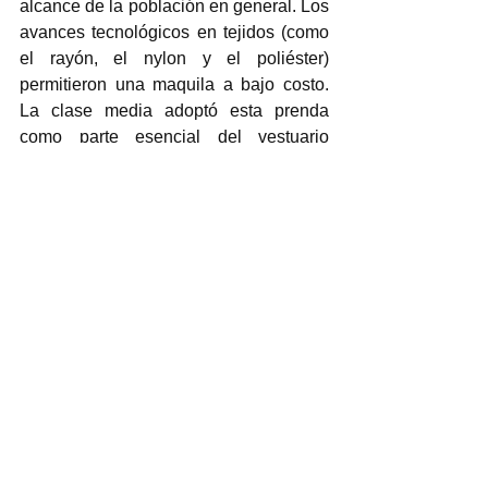
alcance de la población en general. Los 
avances tecnológicos en tejidos (como 
el rayón, el nylon y el poliéster) 
permitieron una maquila a bajo costo. 
La clase media adoptó esta prenda 
como parte esencial del vestuario 
familiar, y comenzaron a aparecer 
modelos infantiles, estampados con 
motivos lúdicos y divertidos.  
En los años 50 y 60, se consolidó la 
imagen clásica de la pijama occidental: 
camisa de botones y pantalón largo. 
Para las mujeres, los 
baby dolls
(pijamas cortas con encaje y 
transparencias) se volvieron populares, 
mezclando comodidad y erotismo 
dentro del espacio privado del hogar.  