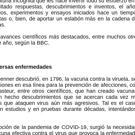
tuna incógnita que les hace invertir todo su esfuerzo en 
tado respuestas, descubrimientos e inventos, el añ
ios, experimentos y ensayos iniciados hace un tiempo,
as o, bien, de aportar un eslabón más en la cadena de
s.   
 avances científicos más destacados, entre muchos otro
e año, según la BBC.  
versas enfermedades
ner descubrió, en 1796, la vacuna contra la viruela, se 
ciones en esa línea para la prevención de afecciones, co
steur, entre otros científicos, que han creado vacunas
 hecho descubrimientos que se acercan cada vez má
s que ataquen virus aún más agresivos. Tal es el caso
 estudios y en pruebas durante décadas, intentándose
upción de la pandemia de COVID-19, surgió la necesidad
una efectiva contra el virus que provoca la enfermeda