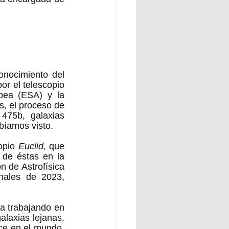
nocimiento del 
or el telescopio 
pea (ESA) y la 
, el proceso de 
475b, galaxias 
íamos visto.   
opio 
Euclid
, que 
 de éstas en la 
 de Astrofísica 
ales de 2023, 
a trabajando en 
laxias lejanas. 
ce en el mundo, 