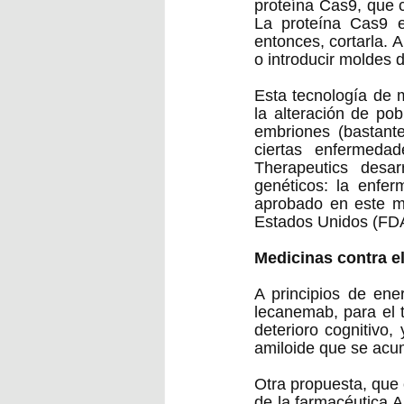
proteína Cas9, que c
La proteína Cas9 e
entonces, cortarla. A
o introducir moldes 
Esta tecnología de m
la alteración de pob
embriones (bastante
ciertas enfermeda
Therapeutics desar
genéticos: la enfer
aprobado en este m
Estados Unidos (FDA,
Medicinas contra e
A principios de ene
lecanemab, para el t
deterioro cognitivo,
amiloide que se acum
Otra propuesta, que 
de la farmacéutica A