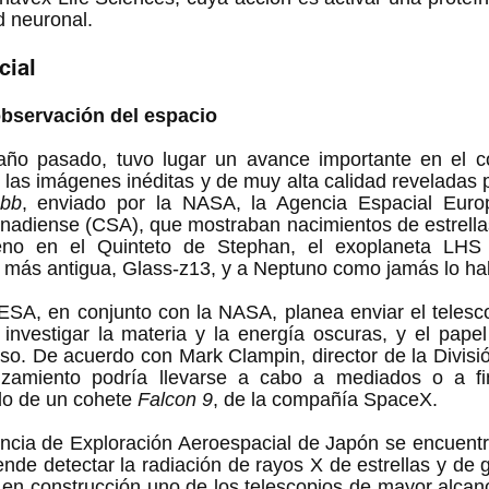
d neuronal.  
cial
bservación del espacio 
año pasado, tuvo lugar un avance importante en el co
 las imágenes inéditas y de muy alta calidad reveladas p
bb
, enviado por la NASA, la Agencia Espacial Euro
nadiense (CSA), que mostraban nacimientos de estrellas
geno en el Quinteto de Stephan, el exoplaneta LHS 
 más antigua, Glass-z13, y a Neptuno como jamás lo hab
 ESA, en conjunto con la NASA, planea enviar el telesc
investigar la materia y la energía oscuras, y el papel
so. De acuerdo con Mark Clampin, director de la División
zamiento podría llevarse a cabo a mediados o a fin
do de un cohete 
Falcon 9
, de la compañía SpaceX.   
encia de Exploración Aeroespacial de Japón se encuentr
nde detectar la radiación de rayos X de estrellas y de ga
 en construcción uno de los telescopios de mayor alcan