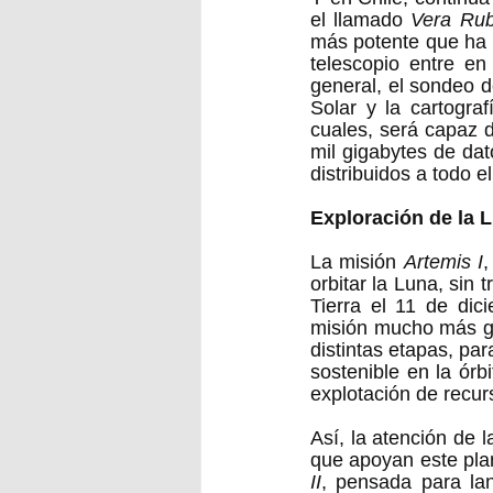
el llamado 
Vera Rub
más potente que ha 
telescopio entre en
general, el sondeo d
Solar y la cartogra
cuales, será capaz d
mil gigabytes de dat
distribuidos a todo e
Exploración de la 
La misión 
Artemis I
,
orbitar la Luna, sin 
Tierra el 11 de dic
misión mucho más gr
distintas etapas, pa
sostenible en la órbi
explotación de recurs
Así, la atención de
que apoyan este plan
II
, pensada para lan