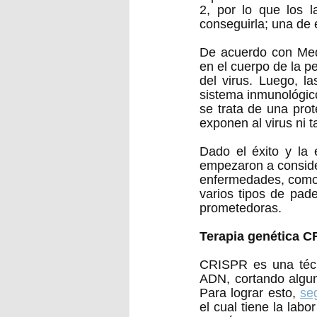
2, por lo que los l
De acuerdo con Medl
en el cuerpo de la 
del virus. Luego, la
sistema inmunológic
se trata de una prot
exponen al virus ni t
Dado el éxito y la 
empezaron a consider
enfermedades, como la
varios tipos de pad
prometedoras.  
Terapia genética 
CRISPR es una técn
ADN, cortando algun
Para lograr esto, 
se
el cual tiene la labo