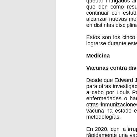
quedan intrigados an
que den como resul
continuar con estud
alcanzar nuevas met
en distintas disciplina
Estos son los cinco
lograrse durante est
Medicina
Vacunas contra di
Desde que Edward Jen
para otras investiga
a cabo por Louis Pa
enfermedades o han
otras inmunizacione
vacuna ha estado en
metodologías.    
En 2020, con la irr
rápidamente una vac