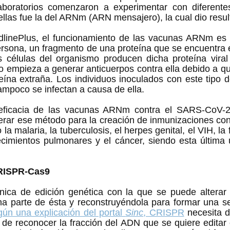
aboratorios comenzaron a experimentar con diferentes
inePlus, el funcionamiento de las vacunas ARNm es q
persona, un fragmento de una proteína que se encuentra
s células del organismo producen dicha proteína viral 
o empieza a generar anticuerpos contra ella debido a q
eína extraña. Los individuos inoculados con este tipo 
ampoco se infectan a causa de ella.   
eficacia de las vacunas ARNm contra el SARS-CoV-2, l
ar ese método para la creación de inmunizaciones contr
 malaria, la tuberculosis, el herpes genital, el VIH, la fi
ecimientos pulmonares y el cáncer, siendo esta última 
CRISPR-Cas9 
ica de edición genética con la que se puede alterar
a parte de ésta y reconstruyéndola para formar una se
gún una explicación del portal 
Sinc
, CRISPR
 necesita 
r de reconocer la fracción del ADN que se quiere editar o