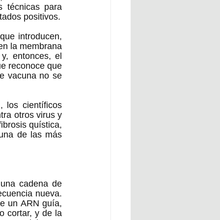
 técnicas para 
conseguirla; una de ellas fue la del ARNm (ARN mensajero), la cual dio resultados positivos.  
ue introducen, 
 en la membrana 
y, entonces, el 
ue reconoce que 
de vacuna no se 
os científicos 
a otros virus y 
brosis quística, 
una de las más 
 una cadena de 
cuencia nueva. 
de un ARN guía, 
 cortar, y de la 