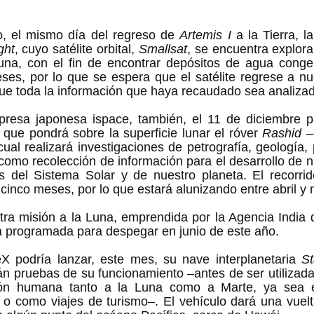
 
, el mismo día del regreso de 
Artemis I
 a la Tierra, l
ght
, cuyo satélite orbital, 
Smallsat
, se encuentra explora
una, con el fin de encontrar depósitos de agua congel
es, por lo que se espera que el satélite regrese a nue
que toda la información que haya recaudado sea analizad
presa japonesa ispace, también, el 11 de diciembre pa
, que pondrá sobre la superficie lunar el róver 
Rashid 
–
ual realizará investigaciones de petrografía, geología, 
í como recolección de información para el desarrollo de n
s del Sistema Solar y de nuestro planeta. El recorrido
tra misión a la Luna, emprendida por la Agencia India d
tá programada para despegar en junio de este año.
X podría lanzar, este mes, su nave interplanetaria 
St
án pruebas de su funcionamiento –antes de ser utilizada
ación humana tanto a la Luna como a Marte, ya sea 
 o como viajes de turismo–. El vehículo dará una vuelt