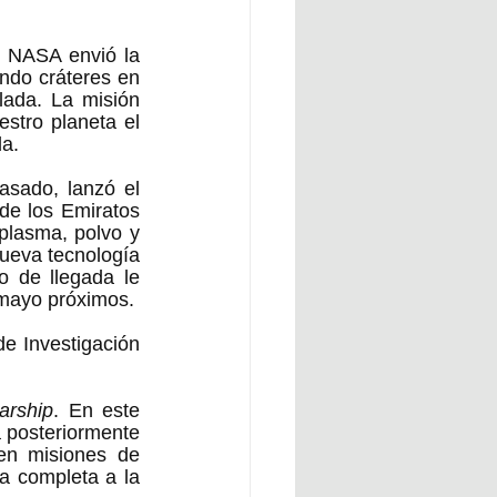
a NASA envió la 
ndo cráteres en 
ada. La misión 
stro planeta el 
a.  
sado, lanzó el 
de los Emiratos 
plasma, polvo y 
ueva tecnología 
 de llegada le 
tomará alrededor de cinco meses, por lo que estará alunizando entre abril y mayo próximos.  
e Investigación 
arship
. En este 
 posteriormente 
en misiones de 
a completa a la 