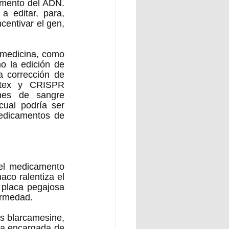
gmento del ADN. 
 editar, para, 
centivar el gen, 
 medicina, como 
o la edición de 
 corrección de 
rtex y CRISPR 
nes de sangre 
ual podría ser 
edicamentos de 
el medicamento 
co ralentiza el 
 placa pegajosa 
rmedad.  
s blarcamesine, 
na encargada de 