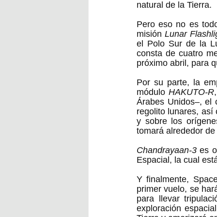
natural de la Tierra.  
Pero eso no es todo
misión 
Lunar Flashli
el Polo Sur de la L
consta de cuatro mes
próximo abril, para 
Por su parte, la em
módulo 
HAKUTO-R
Árabes Unidos–, el c
regolito lunares, as
y sobre los orígene
Chandrayaan-3
 es o
Espacial, la cual es
Y finalmente, Space
primer vuelo, se har
para llevar tripul
exploración espacial