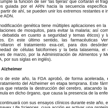
umple la función de ser ‘las tijeras’ que cortarán el fra
s guiada por el ARN hacia la secuencia específica a
 partir de ahí, se pueden unir los extremos restantes e in
de ADN.  
odificación genética tiene múltiples aplicaciones en la
laciones de mosquitos, para evitar la malaria; así com
 debatida en cuanto a seguridad y temas éticos) y la
des. En este último sentido, las farmacéuticas Ve
rollaron el tratamiento exa-cel, para dos desórde
medad de células falciformes y la beta talasemia, el c
es de marzo, por la Administración de Alimentos y M
 por sus siglas en inglés).  
l Alzheimer
ro de este año, la FDA aprobó, de forma acelerada, 
ratamiento del Alzheimer en etapa temprana. Este fárma
 ya que retarda la destrucción del cerebro, atacando la
ula en dicho órgano, que causa la presencia de la enfe
continuará con sus ensayos clínicos durante este año, e
navex Life Sciences, cuya acción es activar una proteí