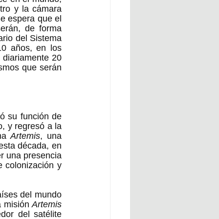
ro y la cámara 
e espera que el 
erán, de forma 
rio del Sistema 
0 años, en los 
 diariamente 20 
ismos que serán 
 su función de 
, y regresó a la 
ma 
Artemis
, una 
esta década, en 
r una presencia 
e colonización y 
aíses del mundo 
a misión 
Artemis 
or del satélite 