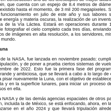
in
, que cuenta con un espejo de 8.4 metros de diámet
existido hasta el momento, de 3 mil 200 megapixeles. S
 funcionamiento en julio de este año y sus labores s
e energía y materia oscuras, la realización de un inventa
fía de la Vía Láctea. Estará en operaciones durante 1
e fotografiar el cielo completo cada tres días, enviando
os de imágenes en alta resolución, a los servidores, m
l mundo.  
Luna
 de la NASA, fue lanzada en noviembre pasado; cumplió
tripulación, y de poner a prueba ciertos sistemas de vuelo
iembre de 2022. Esto fue la primera fase del progra
ande y ambiciosa, que se llevará a cabo a lo largo de 
ra pisar nuevamente la Luna, con el objetivo de establece
ta y en la superficie lunares, para iniciar un proceso d
os en ella. 
 la NASA y de las demás agencias espaciales de otros p
, incluida la de México, se está enfocando, ahora, en l
zarse en el año 2024 y que llevará tripulación alreded