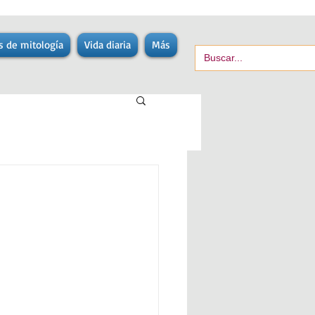
s de mitología
Vida diaria
Más