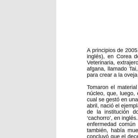
A principios de 2005
inglés), en Corea d
Veterinaria, extraje
afgana, llamado Tai
para crear a la oveja
Tomaron el material
núcleo, que, luego, 
cual se gestó en una
abril, nació el ejem
de la institución 
‘cachorro’, en inglés
enfermedad común de
también, había mue
concluyó que el dec