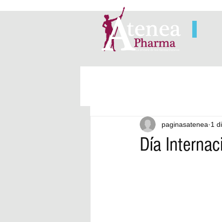
paginasatenea
1 d
Día Interna