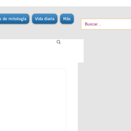
s de mitología
Vida diaria
Más