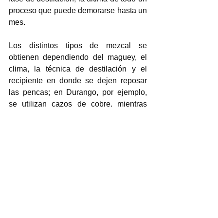
proceso que puede demorarse hasta un 
mes. 
Los distintos tipos de mezcal se 
obtienen dependiendo del maguey, el 
clima, la técnica de destilación y el 
recipiente en donde se dejen reposar 
las pencas; en Durango, por ejemplo, 
se utilizan cazos de cobre, mientras 
que, en Oaxaca, ollas de barro. Algo 
similar ocurre con el tequila, se 
diferencia del mezcal en que se elabora 
a partir del agave azul y su cocción se 
da en hornos al vapor. 
En 1994, el mezcal recibió la 
Denominación de Origen, que 