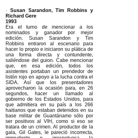
· 
Susan Sarandon, Tim Robbins y 
Richard Gere
1993
Era el turno de mencionar a los 
nominados y ganador por mejor 
edición. Susan Sarandon y Tim 
Robbins entraron al escenario para 
hacer lo propio e iniciaron su plática de 
una forma directa y contundente, 
saliéndose del guion. Cabe mencionar 
que, en esa edición, todos los 
asistentes portaban un prendedor de 
listón rojo en apoyo a la lucha contra el 
SIDA. Así que los presentadores 
aprovecharon la ocasión para, en 26 
segundos, hacer un llamado al 
gobierno de los Estados Unidos, para 
que admitiera en su país a los 266 
haitianos que estaban detenidos en su 
base militar de Guantánamo sólo por 
ser positivos al VIH, como si eso se 
tratara de un crimen. Al productor de la 
gala, Gil Gates, le pareció incorrecta, 
imprudente e irrespetuosa la 