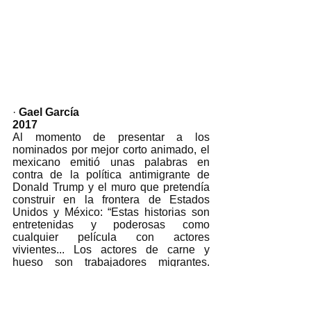
· 
Gael García
2017
Al momento de presentar a los 
nominados por mejor corto animado, el 
mexicano emitió unas palabras en 
contra de la política antimigrante de 
Donald Trump y el muro que pretendía 
construir en la frontera de Estados 
Unidos y México: “Estas historias son 
entretenidas y poderosas como 
cualquier película con actores 
vivientes... Los actores de carne y 
hueso son trabajadores migrantes. 
Viajamos por el mundo, construimos 
familias, construimos historias, 
construimos vidas que no se pueden 