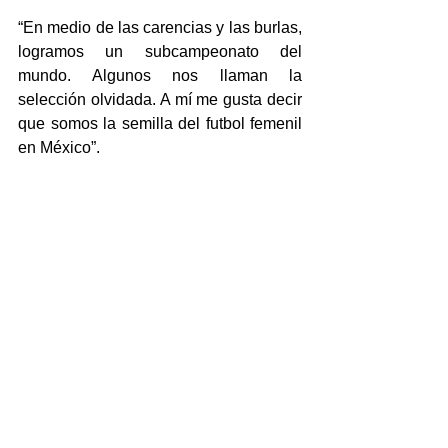
“En medio de las carencias y las burlas, 
logramos un subcampeonato del 
mundo. Algunos nos llaman la 
selección olvidada. A mí me gusta decir 
que somos la semilla del futbol femenil 
en México”.
Hoy, medio siglo después, el legado de 
aquellas futbolistas comienza 
lentamente a recuperarse. 
Documentales como el de 
Copa 71
, en 
2023, respaldado por productoras 
internacionales y figuras del deporte 
mundial, ayudó a revelar la dimensión 
real de aquel campeonato y la injusticia 
histórica de haber sido prácticamente 
borrado de los registros oficiales. 
Asimismo,
 investigaciones históricas y 