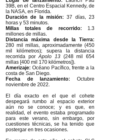
Lugar de lanzamiento: 
Launch Pad 
39B, en el Centro Espacial Kennedy, de 
la NASA, en Florida. 
Duración de la misión: 
37 días, 23 
horas y 53 minutos. 
Millas totales de recorrido:
 1.3 
millones de millas.
Distancia máxima desde la Tierra: 
280 mil millas, aproximadamente (450 
mil kilómetros); supera la distancia 
recorrida por 
Apolo 13
 (248 mil 654 
millas [400 mil 170 kilómetros]).
Amerizaje: 
Océano Pacífico, frente a la 
costa de San Diego. 
Fecha de lanzamiento: 
Octubre 
noviembre de 2022.
El día exacto en el que el cohete 
despegará rumbo al espacio exterior 
aún no se conoce; y es que, en 
realidad, el evento estaba programado 
para este verano, sin embargo, por 
cuestiones técnicas, se ha tenido que 
postergar en tres ocasiones. 