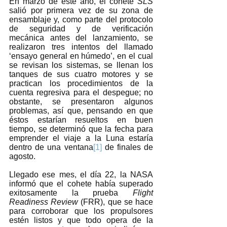
En marzo de este año, el cohete 
SLS
salió por primera vez de su zona de 
ensamblaje y, como parte del protocolo 
de seguridad y de verificación 
mecánica antes del lanzamiento, se 
realizaron tres intentos del llamado 
‘ensayo general en húmedo’, en el cual 
se revisan los sistemas, se llenan los 
tanques de sus cuatro motores y se 
practican los procedimientos de la 
cuenta regresiva para el despegue; no 
obstante, se presentaron algunos 
problemas, así que, pensando en que 
éstos estarían resueltos en buen 
tiempo, se determinó que la fecha para 
emprender el viaje a la Luna estaría 
dentro de una ventana
[1]
 de finales de 
agosto. 
Llegado ese mes, el día 22, la NASA 
informó que el cohete había superado 
exitosamente la prueba 
Flight 
Readiness Review
 (FRR), que se hace 
para corroborar que los propulsores 
estén listos y que todo opera de la 