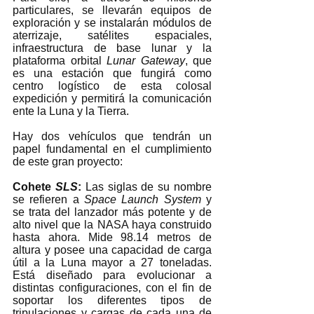
particulares, se llevarán equipos de 
exploración y se instalarán módulos de 
aterrizaje, satélites espaciales, 
infraestructura de base lunar y la 
plataforma orbital 
Lunar Gateway
, que 
es una estación que fungirá como 
centro logístico de esta colosal 
expedición y permitirá la comunicación 
ente la Luna y la Tierra. 
Hay dos vehículos que tendrán un 
papel fundamental en el cumplimiento 
de este gran proyecto: 
Cohete 
SLS
: 
Las siglas de su nombre 
se refieren a 
Space Launch System
 y 
se trata del lanzador más potente y de 
alto nivel que la NASA haya construido 
hasta ahora. Mide 98.14 metros de 
altura y posee una capacidad de carga 
útil a la Luna mayor a 27 toneladas. 
Está diseñado para evolucionar a 
distintas configuraciones, con el fin de 
soportar los diferentes tipos de 
tripulaciones y cargas de cada una de 