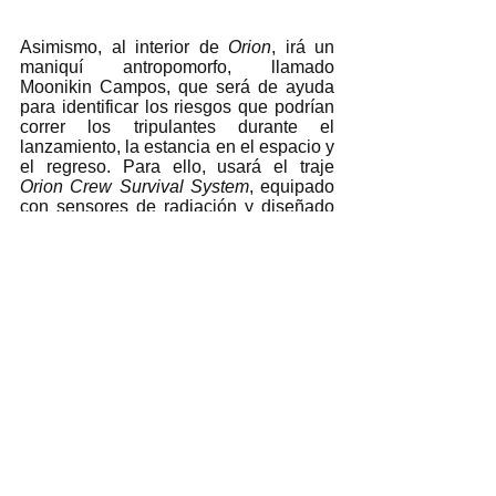
Asimismo, al interior de 
Orion
, irá un 
maniquí antropomorfo, llamado 
Moonikin Campos, que será de ayuda 
para identificar los riesgos que podrían 
correr los tripulantes durante el 
lanzamiento, la estancia en el espacio y 
el regreso. Para ello, usará el traje 
Orion Crew Survival System
, equipado 
con sensores de radiación y diseñado 
para proteger a la persona que lo porte. 
En los otros asientos, viajarán dos 
modelos de torsos humanos, fabricados 
con materiales que simulan ser huesos, 
tejidos blandos y órganos masculinos y 
femeninos. Sus nombres son Zohar y 
Helga, y poseen más de 5 mil 600 
sensores y 34 medidores de radiación. 
El Museo Nacional del Aire y el 
Espacio, en Washington, prestó unos 
medallones, un parche de la misión 
Apolo 8
, un fragmento del 
Apolo 11
 y 
muestras de roca lunar traídas en 