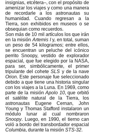
insignias, etcétera–, con el propósito de 
amenizar los viajes y como una manera 
de recordarle a los astronautas su 
humanidad. Cuando regresan a la 
Tierra, son exhibidos en museos o se 
obsequian como recuerdos. 
Son más de 10 mil artículos los que irán 
en la misión 
Artemis I
 y, en total, suman 
un peso de 54 kilogramos; entre ellos, 
se encuentran un peluche del icónico 
perrito Snoopy, vestido de explorador 
espacial, que fue elegido por la NASA, 
para ser, simbólicamente, el primer 
tripulante del cohete 
SLS
 y de la nave 
Orion
. Este personaje fue seleccionado 
debido a que tiene una historia singular 
con los viajes a la Luna. En 1969, como 
parte de la misión 
Apolo 10
, que orbitó 
el satélite natural de la Tierra, los 
astronautas Eugene Cernan, John 
Young y Thomas Stafford instalaron un 
módulo lunar al cual nombraron 
Snoopy
. Luego, en 1990, el tierno can 
voló a bordo del transbordador espacial 
Columbia
, durante la misión 
STS-32
.