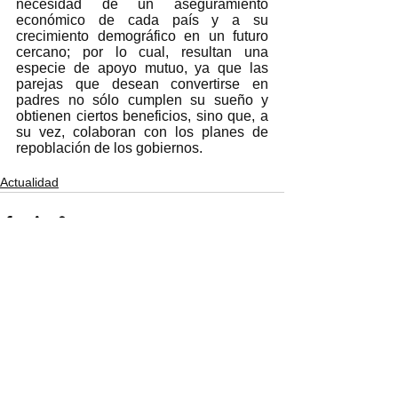
necesidad de un aseguramiento 
económico de cada país y a su 
crecimiento demográfico en un futuro 
cercano; por lo cual, resultan una 
especie de apoyo mutuo, ya que las 
parejas que desean convertirse en 
padres no sólo cumplen su sueño y 
obtienen ciertos beneficios, sino que, a 
su vez, colaboran con los planes de 
repoblación de los gobiernos. 
Actualidad
Ver todo
Entradas recientes