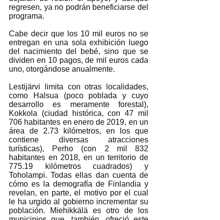
regresen, ya no podrán beneficiarse del 
programa. 
Cabe decir que los 10 mil euros no se 
entregan en una sola exhibición luego 
del nacimiento del bebé, sino que se 
dividen en 10 pagos, de mil euros cada 
uno, otorgándose anualmente. 
Lestijärvi limita con otras localidades, 
como Halsua (poco poblada y cuyo 
desarrollo es meramente forestal), 
Kokkola (ciudad histórica, con 47 mil 
706 habitantes en enero de 2019, en un 
área de 2.73 kilómetros, en los que 
contiene diversas atracciones 
turísticas), Perho (con 2 mil 832 
habitantes en 2018, en un territorio de 
775.19 kilómetros cuadrados) y 
Toholampi. Todas ellas dan cuenta de 
cómo es la demografía de Finlandia y 
revelan, en parte, el motivo por el cual 
le ha urgido al gobierno incrementar su 
población. 
Miehikkälä es otro de los 
municipios que, también, ofreció este 