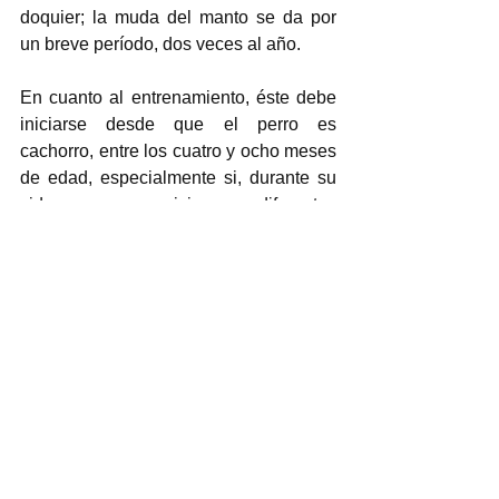
doquier; la muda del manto se da por 
un breve período, dos veces al año. 
En cuanto al entrenamiento, éste debe 
iniciarse desde que el perro es 
cachorro, entre los cuatro y ocho meses 
de edad, especialmente si, durante su 
vida, va a convivir con diferentes 
personas, como visitas, amigos o 
familiares de los amos, o bien, con otros 
perros o mascotas de la casa. 
Aunque los komondor son perros de 
trabajo en el campo y son ágiles, no 
requieren de mucho ejercicio, basta con 
dos caminatas al día, de entre 20 y 40 
minutos, o dejarlos correr libremente, 
por un tiempo no muy prolongado, por 
un campo, terreno o parque cercado y 