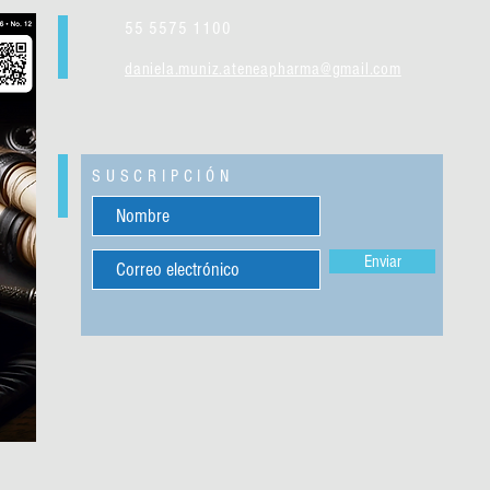
55 5575 1100
daniela.muniz.ateneapharma@gmail.com
SUSCRIPCIÓN
Enviar