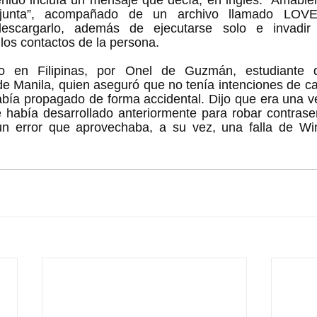
ido incluía un mensaje que decía, en inglés: “Amableme
junta”, acompañado de un archivo llamado LOV
escargarlo, además de ejecutarse solo e invadir 
los contactos de la persona. 
do en Filipinas, por Onel de Guzmán, estudiante d
 Manila, quien aseguró que no tenía intenciones de cau
abía propagado de forma accidental. Dijo que era una v
había desarrollado anteriormente para robar contraseña
un error que aprovechaba, a su vez, una falla de Wi