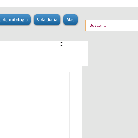
s de mitología
Vida diaria
Más