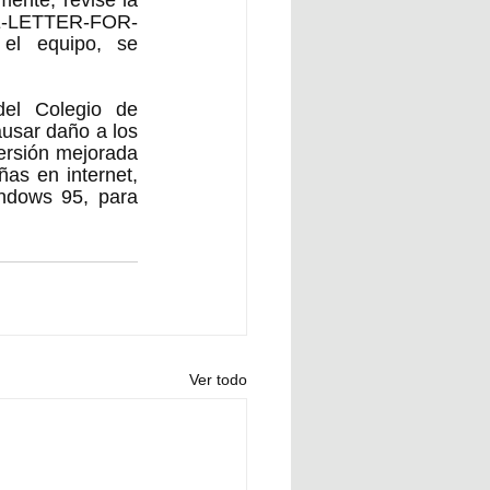
nte, revise la 
E-LETTER-FOR-
el equipo, se 
el Colegio de 
sar daño a los 
ersión mejorada 
s en internet, 
ndows 95, para 
Ver todo