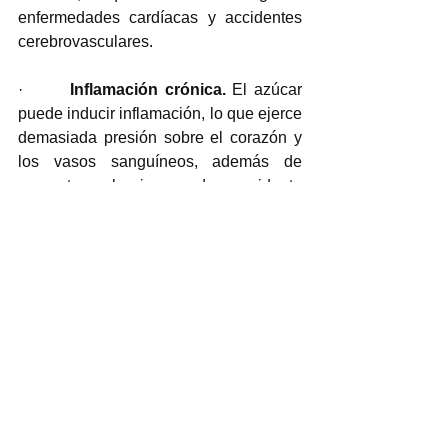
enfermedades cardíacas y accidentes 
cerebrovasculares.
·       
Inflamación crónica. 
El azúcar 
puede inducir inflamación, lo que ejerce 
demasiada presión sobre el corazón y 
los vasos sanguíneos, además de 
aumentar el riesgo de accidente 
cerebrovascular y muerte prematura.
Cuando las personas comienzan a 
consumir una gran cantidad de azúcar, 
especialmente la refinada, y a agregarla 
a la comida, para que tenga mejor 
sabor, se inicia la lucha contra esta 
sustancia. Aunque el azúcar representa, 
al menos, el 10 % de las calorías 
diarias en la dieta promedio, más del 20 