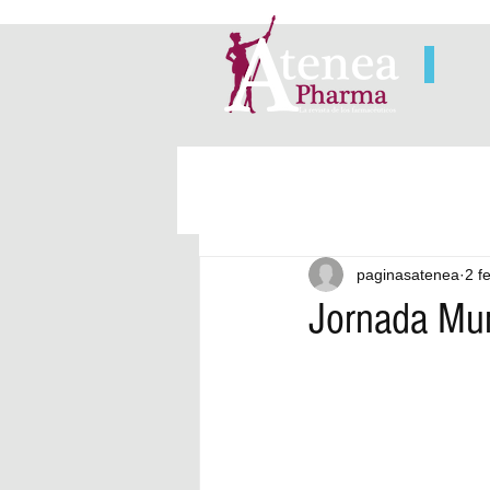
paginasatenea
2 f
Jornada Mun