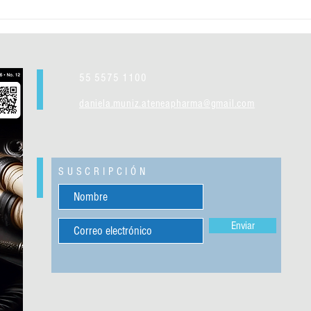
Día In
55 5575 1100
daniela.muniz.ateneapharma@gmail.com
SUSCRIPCIÓN
Enviar