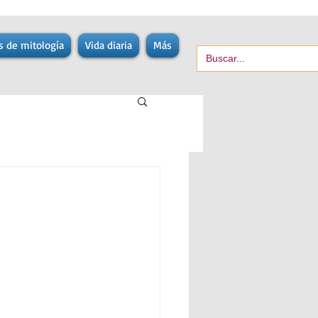
s de mitología
Vida diaria
Más