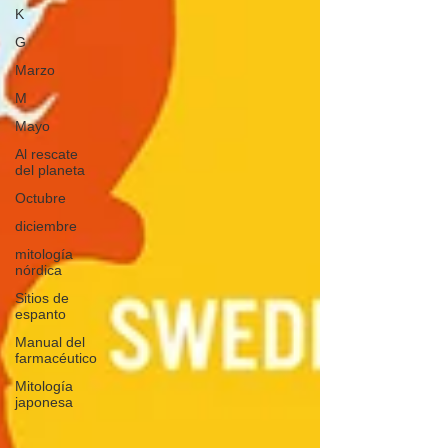
K
G
Marzo
M
Mayo
Al rescate
del planeta
Octubre
diciembre
mitología
nórdica
Sitios de
espanto
Manual del
farmacéutico
Mitología
japonesa