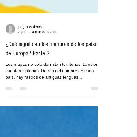
paginasatenea
8 jun
4 min de lectura
¿Qué significan los nombres de los países
de Europa? Parte 2
Los mapas no sólo delimitan territorios, también,
cuentan historias. Detrás del nombre de cada
país, hay rastros de antiguas lenguas,
interpretaciones externas y procesos históricos
que han dado forma a la identidad de las
naciones. En esta segunda entrega, continuamos
explorando el significado de algunos nombres
europeos, no como simples etiquetas geográficas,
sino como vestigios vivos de cómo cada nación
fue nombrada, entendida y, en muchos casos,