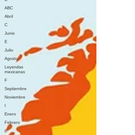
ABC
Abril
C
Junio
E
Julio
Agosto
Leyendas
mexicanas
F
Septiembre
Noviembre
I
Enero
Febrero
L