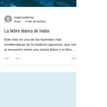
paginasatenea
8 jun
4 min de lectura
La liebre blanca de Inaba
Este mito es una de las leyendas más
emblemáticas de la tradición japonesa, que narra
el encuentro entre una astuta liebre y el dios
Ōkuninushi, que involucra enseñanzas sobre el
ingenio abusivo, el castigo, el karma y la
redención… En los días en los que los dioses aún
caminaban entre los hombres y las islas de Japón
eran jóvenes, existía una costa solitaria en la
región de Inaba. Allí, donde el mar golpeaba con
paciencia eterna las rocas, vivía una pequeña