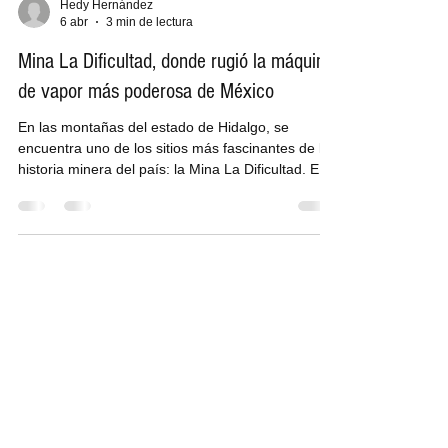
Hedy Hernández
6 abr
3 min de lectura
Mina La Dificultad, donde rugió la máquina
de vapor más poderosa de México
En las montañas del estado de Hidalgo, se
encuentra uno de los sitios más fascinantes de la
historia minera del país: la Mina La Dificultad. Este
complejo minero, hoy convertido en museo,
representa uno de los capítulos más importantes
del desarrollo tecnológico de la minería mexicana.
El origen de la mina El yacimiento fue descubierto
el 5 de junio de 1865 por los empresarios José
María Martiarena y Enrique Chester, quienes
obtuvieron la concesión para su explotación al añ