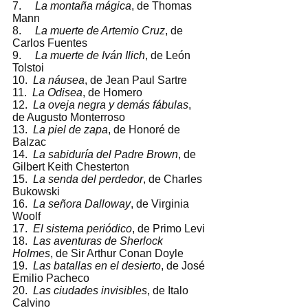
7.     
La montaña mágica
, de Thomas 
Mann 
8.     
La muerte de Artemio Cruz
, de 
Carlos Fuentes 
9.     
La muerte de Iván Ilich
, de León 
Tolstoi 
10.  
La náusea
, de Jean Paul Sartre 
11.  
La Odisea
, de Homero 
12.  
La oveja negra y demás fábulas
, 
de Augusto Monterroso 
13.  
La piel de zapa
, de Honoré de 
Balzac 
14.  
La sabiduría del Padre Brown
, de 
Gilbert Keith Chesterton 
15.  
La senda del perdedor
, de Charles 
Bukowski 
16.  
La señora Dalloway
, de Virginia 
Woolf 
17.  
El sistema periódico
, de Primo Levi 
18.  
Las aventuras de Sherlock 
Holmes
, de Sir Arthur Conan Doyle 
19.  
Las batallas en el desierto
, de José 
Emilio Pacheco 
20.  
Las ciudades invisibles
, de Italo 
Calvino 