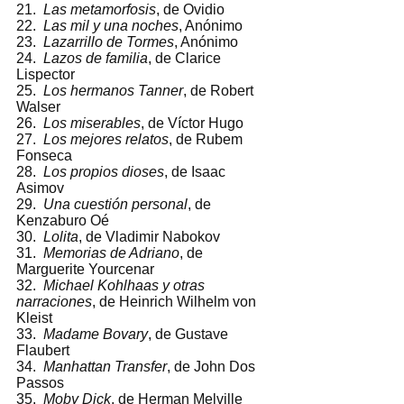
21.  
Las metamorfosis
, de Ovidio 
22.  
Las mil y una noches
, Anónimo 
23.  
Lazarrillo de Tormes
, Anónimo 
24.  
Lazos de familia
, de Clarice 
Lispector 
25.  
Los hermanos Tanner
, de Robert 
Walser 
26.  
Los miserables
, de Víctor Hugo 
27.  
Los mejores relatos
, de Rubem 
Fonseca 
28.  
Los propios dioses
, de Isaac 
Asimov 
29.  
Una cuestión personal
, de 
Kenzaburo Oé 
30.  
Lolita
, de Vladimir Nabokov 
31.  
Memorias de Adriano
, de 
Marguerite Yourcenar 
32.  
Michael Kohlhaas y otras 
narraciones
, de Heinrich Wilhelm von 
Kleist 
33.  
Madame Bovary
, de Gustave 
Flaubert 
34.  
Manhattan Transfer
, de John Dos 
Passos 
35.  
Moby Dick
, de Herman Melville