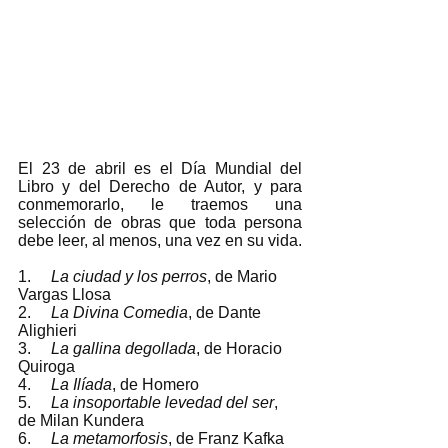
El 23 de abril es el Día Mundial del 
Libro y del Derecho de Autor, y para 
conmemorarlo, le traemos una 
selección de obras que toda persona 
debe leer, al menos, una vez en su vida. 
1.     
La ciudad y los perros
, de Mario 
Vargas Llosa 
2.     
La Divina Comedia
, de Dante 
Alighieri 
3.     
La gallina degollada
, de Horacio 
Quiroga 
4.     
La Ilíada
, de Homero 
5.     
La insoportable levedad del ser
, 
de Milan Kundera 
6.     
La metamorfosis
, de Franz Kafka 