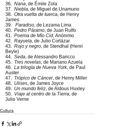
36.  
Nana
, de Émile Zola
37.  
Niebla
, de Miguel de Unamuno
38.  
Otra vuelta de tuerca
, de Henry 
James 
39.   
Paradiso
, de Lezama Lima 
40.  
Pedro Páramo
, de Juan Rulfo
41.  
Poema de Mío Cid
, Anónimo
42.  
Rayuela
, de Julio Cortázar
43.  
Rojo y negro
, de Stendhal (Henri 
Beyle) 
44.  
Seda
, de Alessandro Baricco 
45.  
Tres novelas
, de Mariano Azuela
46.  
La trilogía de Nueva York
, de Paul 
Auster 
47.  
Trópico de Cáncer
, de Henry Miller
48.  
Ulises
, de James Joyce
49.  
Un mundo feliz
, de Aldous Huxley
50.  
Viaje al centro de la Tierra
, de 
Julio Verne 
Cultura