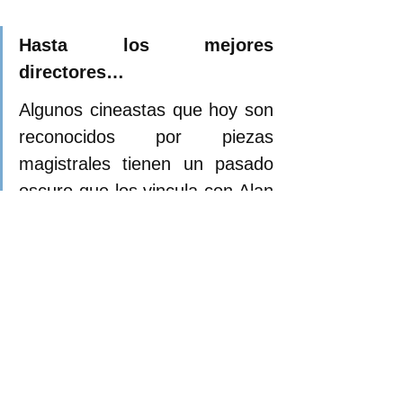
Hasta los mejores 
directores…
Algunos cineastas que hoy son 
reconocidos por piezas 
magistrales tienen un pasado 
oscuro que los vincula con Alan 
Smithee. David Lynch, director 
de 
Terciopelo azul, Cabeza 
borradora, Mulholland drive, El 
hombre elefante,
 entre otras, 
dirigió la película 
Dune
, de 
1984; sin embargo, decidió 
retirar su crédito de la 