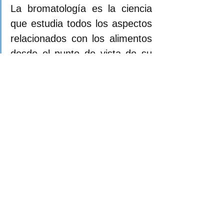
La bromatología es la ciencia 
que estudia todos los aspectos 
relacionados con los alimentos 
desde el punto de vista de su 
composición cuantitativa y 
cualitativa. Desde esta 
perspectiva, se puede definir a 
los alimentos a partir de su uso 
o aplicación en la vida 
cotidiana, y no por su 
naturaleza. Es por ello que 
referirnos a los limones o a los 
jitomates como verduras no es, 
del todo, incorrecto, si lo 
hacemos desde el punto de 