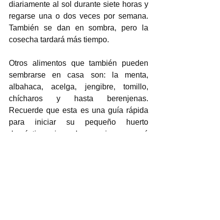
diariamente al sol durante siete horas y 
regarse una o dos veces por semana. 
También se dan en sombra, pero la 
cosecha tardará más tiempo. 
Otros alimentos que también pueden 
sembrarse en casa son: la menta, 
albahaca, acelga, jengibre, tomillo, 
chícharos y hasta berenjenas. 
Recuerde que esta es una guía rápida 
para iniciar su pequeño huerto 
doméstico, sin embargo, siempre será 
mejor asesorarse con un experto. Lo 
invitamos a montar uno, verá que los 
beneficios son muchos: tendrá 
alimentos frescos, aprenderá más sobre 
el cuidado de las plantas y estará en 
contacto con la naturaleza, su salud 
mejorará, ya que no estará expuesto a 