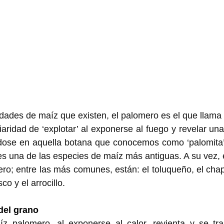
edades de maíz que existen, el palomero es el que llama 
aridad de ‘explotar’ al exponerse al fuego y revelar una
dose en aquella botana que conocemos como ‘palomita’, 
s una de las especies de maíz más antiguas. A su vez, e
ro; entre las más comunes, están: el toluqueño, el chapa
co y el arrocillo. 
del grano
 palomero, al exponerse al calor, revienta y se tra