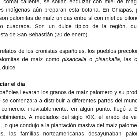
 comal caliente, se solían endulzar con miel de mag
s indígenas aún preparan esta botana. En Chiapas, p
son palomitas de maíz unidas entre sí con miel de pilonc
 o cuadrada. Son un dulce típico de la región, q
sta de San Sebastián (20 de enero). 
relatos de los cronistas españoles, los pueblos precol
palomitas de maíz como 
pisancalla
 o 
pisankalla
, las c
 dulce. 
ciar el día
pañoles llevaran los granos de maíz palomero y su prod
e se comenzara a distribuir a diferentes partes del mundo
 comercio, inevitablemente, en algún punto, llegó a E
ibimiento. A mediados del siglo XIX, el arado de ver
 lo que condujo a la plantación masiva del maíz palomer
os, las familias norteamericanas desayunaban palo