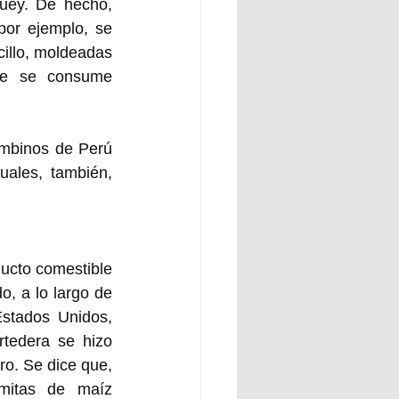
uey. De hecho, 
or ejemplo, se 
illo, moldeadas 
ue se consume 
ombinos de Perú 
uales, también, 
ucto comestible 
, a lo largo de 
stados Unidos, 
tedera se hizo 
o. Se dice que, 
mitas de maíz 