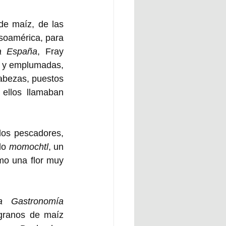
e maíz, de las 
soamérica, para 
a España
, Fray 
 y emplumadas, 
abezas, puestos 
unos capillejos, compuestos, en lugar de flores, con maíz tostado, que ellos llamaban 
los pescadores, 
do 
momochtl
, un 
o una flor muy 
a Gastronomía 
granos de maíz 