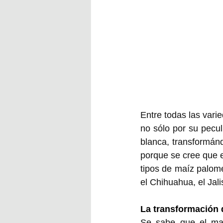
Entre todas las vari
no sólo por su peculi
blanca, transformán
porque se cree que e
tipos de maíz palome
el Chihuahua, el Jalis
La transformación 
Se sabe que el maíz