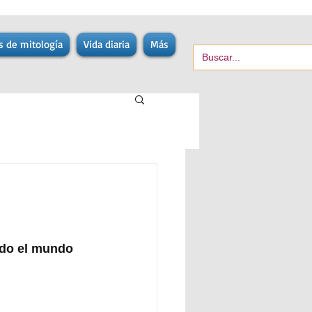
s de mitología
Vida diaria
Más
odo el mundo