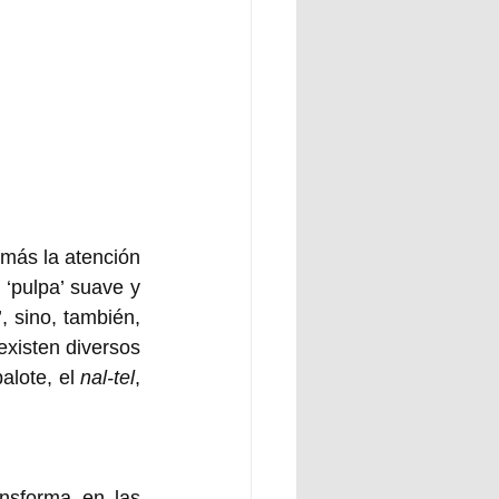
más la atención 
 ‘pulpa’ suave y 
sino, también, 
xisten diversos 
lote, el 
nal-tel
, 
nsforma en las 