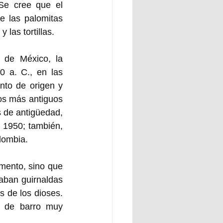
Se cree que el 
 las palomitas 
las tortillas. 
 de México, la 
 a. C., en las 
to de origen y 
ros más antiguos 
 de antigüedad, 
1950; también, 
lombia. 
mento, sino que 
aban guirnaldas 
s de los dioses. 
s de barro muy 