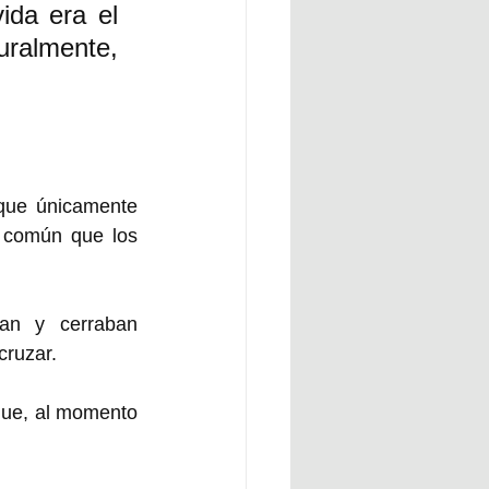
da era el 
ralmente, 
 que únicamente 
 común que los 
n y cerraban 
ruzar. 
que, al momento 