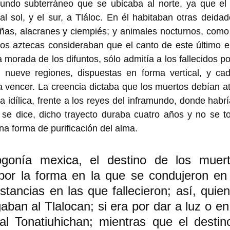
undo subterráneo que se ubicaba al norte, ya que el e
l sol, y el sur, a Tláloc. En él habitaban otras deidad
ñas, alacranes y ciempiés; y animales nocturnos, como 
los aztecas consideraban que el canto de este último e
a morada de los difuntos, sólo admitía a los fallecidos po
nueve regiones, dispuestas en forma vertical, y cad
 vencer. La creencia dictaba que los muertos debían at
a idílica, frente a los reyes del inframundo, donde habr
n se dice, dicho trayecto duraba cuatro años y no se 
na forma de purificación del alma. 
gonía mexica, el destino de los muert
or la forma en la que se condujeron en v
nstancias en las que fallecieron; así, quie
ban al Tlalocan; si era por dar a luz o en 
al Tonatiuhichan; mientras que el destino