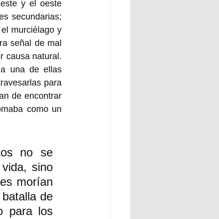
ste y el oeste 
es secundarias; 
el murciélago y 
ra señal de mal 
r causa natural. 
a una de ellas 
ravesarlas para 
ían de encontrar 
tomaba como un 
os no se 
ida, sino 
nes morían 
batalla de 
 para los 