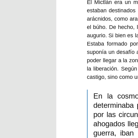
El Mictlán era un m
estaban destinados a
arácnidos, como ara
el búho. De hecho, 
augurio. Si bien es l
Estaba formado por 
suponía un desafío a
poder llegar a la zon
la liberación. Segú
castigo, sino como u
En la cosmo
determinaba p
por las circu
ahogados llega
guerra, iban 