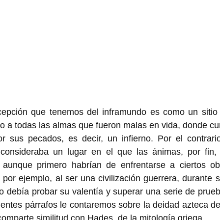
cepción que tenemos del inframundo es como un sitio 
do a todas las almas que fueron malas en vida, donde cu
or sus pecados, es decir, un infierno. Por el contrari
 consideraba un lugar en el que las ánimas, por fin, e
aunque primero habrían de enfrentarse a ciertos obs
or ejemplo, al ser una civilización guerrera, durante s
to debía probar su valentía y superar una serie de prueb
uientes párrafos le contaremos sobre la deidad azteca de 
omparte similitud con Hades, de la mitología griega.