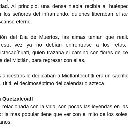
idad. Al principio, una densa niebla recibía al huésped, 
n los señores del inframundo, quienes liberaban el 
ton
scanso eterno. 
ión del Día de Muertos, las almas tenían que realiza
esta vez ya no debían enfrentarse a los retos;
tecacíhuatl, quien trazaba el camino con flores de cem
 del Mictlán, para regresar con ellas. 
s ancestros le dedicaban a Mictlantecuhtli era un sacrifi
 Tititl, el decimoséptimo del calendario azteca. 
 Quetzalcóatl 
 relacionada con la vida, son pocas las leyendas en las
; la más popular tiene que ver con el mito de los soles 
anos: