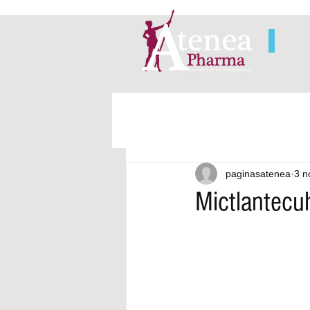
paginasatenea
3 n
Mictlantecuh