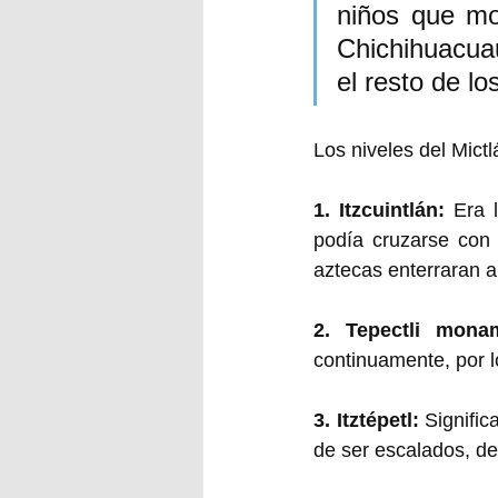
niños que mor
Chichihuacua
el resto de lo
Los niveles del Mictl
1. Itzcuintlán: 
Era 
podía cruzarse con 
aztecas enterraran 
2. Tepectli monam
continuamente, por l
3. Itztépetl: 
Signific
de ser escalados, des