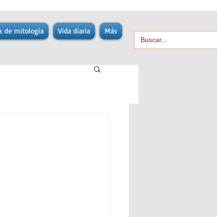
s de mitología
Vida diaria
Más