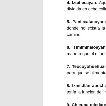
4. Iztehecayan: 
Aqu
dividida en ocho col
5. Paniecatacoyan:
donde no existía la 
camino. 
6.
Timiminaloayan
manera que el difunt
7. Teocoyohuehual
para que se alimenta
8. Izmictlán apochc
tenía la función de l
9. Chicuna mictlán: