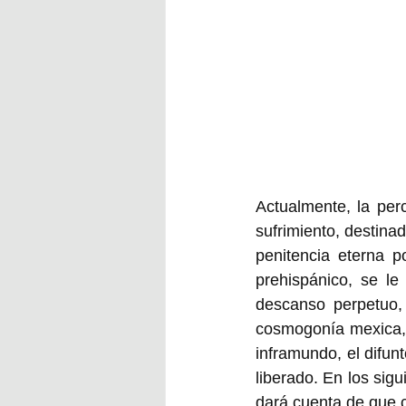
Actualmente, la per
sufrimiento, destina
penitencia eterna p
prehispánico, se le
descanso perpetuo, 
cosmogonía mexica, p
inframundo, el difun
liberado. En los sig
dará cuenta de que c