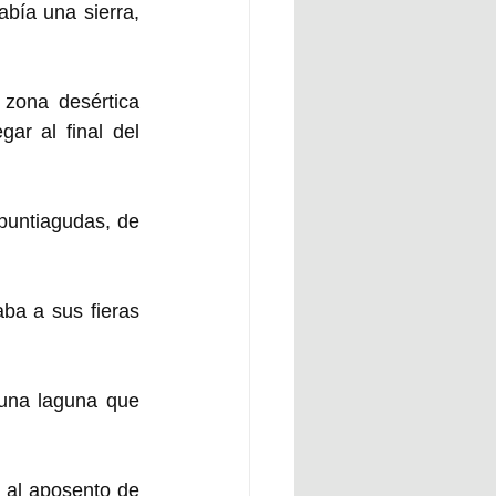
bía una sierra, 
 zona desértica 
ar al final del 
puntiagudas, de 
ba a sus fieras 
una laguna que 
 al aposento de 