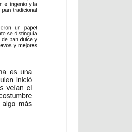
el ingenio y la 
pan tradicional 
eron un papel 
o se distinguía 
 de pan dulce y 
uevos y mejores 
na es una 
ien inició 
 veían el 
costumbre 
 algo más 