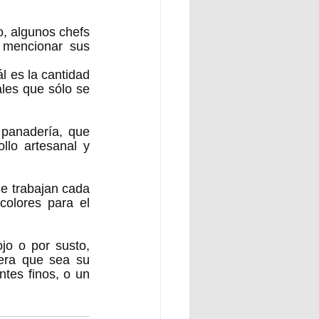
, algunos chefs 
 mencionar sus 
 es la cantidad 
les que sólo se 
panadería, que 
lo artesanal y 
e trabajan cada 
olores para el 
o o por susto, 
era que sea su 
tes finos, o un 