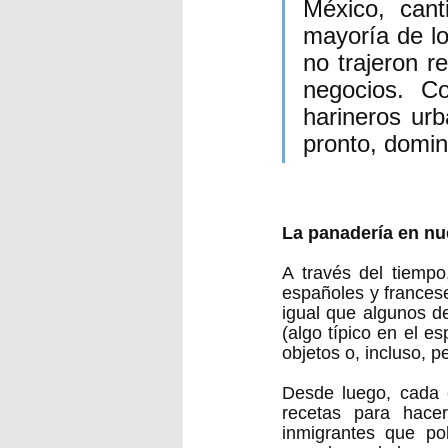
México, can
mayoría de lo
no trajeron r
negocios. C
harineros urb
pronto, domin
La panadería en nu
A través del tiempo
españoles y francese
igual que algunos d
(algo típico en el 
objetos o, incluso, p
Desde luego, cada e
recetas para hace
inmigrantes que po