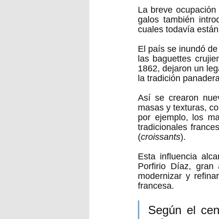
La breve ocupación f
galos también intro
cuales todavía están
El país se inundó de
las baguettes crujie
1862, dejaron un lega
la tradición panader
Así se crearon nue
masas y texturas, co
por ejemplo, los ma
tradicionales franc
(
croissants
).
Esta influencia alc
Porfirio Díaz, gran
modernizar y refinar
francesa.
Según el cen