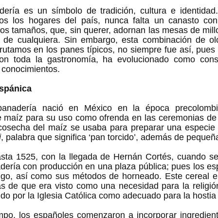
ería es un símbolo de tradición, cultura e identidad
os los hogares del país, nunca falta un canasto con e
dos tamaños, que, sin querer, adornan las mesas de millo
o de cualquiera. Sin embargo, esta combinación de olo
rutamos en los panes típicos, no siempre fue así, pues l
on toda la gastronomía, ha evolucionado como conse
 conocimientos.
ispánica 
 panadería nació en México en la época precolombi
 maíz para su uso como ofrenda en las ceremonias de sa
cosecha del maíz se usaba para preparar una especie de
i
, palabra que significa ‘pan torcido’, además de peque
sta 1525, con la llegada de Hernán Cortés, cuando se t
dería con producción en una plaza pública; pues los esp
igo, así como sus métodos de horneado. Este cereal er
s de que era visto como una necesidad para la religión
do por la Iglesia Católica como adecuado para la hostia 
mpo, los españoles comenzaron a incorporar ingrediente