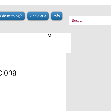
s de mitología
Vida diaria
Más
ciona