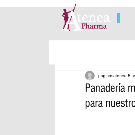
paginasatenea
5 s
Panadería m
para nuestro