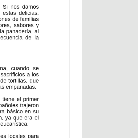
. Si nos damos 
stas delicias, 
nes de familias 
res, sabores y 
a panadería, al 
cuencia de la 
na, cuando se 
crificios a los 
 tortillas, que 
ñas empanadas. 
iene el primer 
añoles trajeron 
a básico en su 
, ya que era el 
eucarística. 
s locales para 