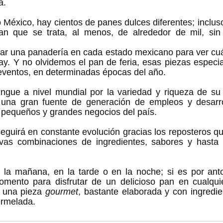
a.
 México, hay cientos de panes dulces diferentes; incluso
an que se trata, al menos, de alrededor de mil, sin
tar una panadería en cada estado mexicano para ver cuál
y. Y no olvidemos el pan de feria, esas piezas especia
eventos, en determinadas épocas del año.
ingue a nivel mundial por la variedad y riqueza de su 
una gran fuente de generación de empleos y desarrol
 pequeños y grandes negocios del país. 
seguirá en constante evolución gracias los reposteros qu
as combinaciones de ingredientes, sabores y hasta c
 la mañana, en la tarde o en la noche; si es por antoj
mento para disfrutar de un delicioso pan en cualqui
 una pieza 
gourmet
, bastante elaborada y con ingredien
ermelada. 