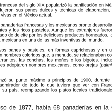
rancesa del siglo XIX popularizó la panificación en Méx
dujeron sus panes dulces y técnicas de elaboración,
 vivas en el México actual. 
 panaderías francesas y los mexicanos pronto desarrollar
ntes y los ricos pasteles. Aunque los extranjeros fuero
do de deleite por los deliciosos productos horneados, lo
a mexicana en una de las más inventivas del mundo. 
vos panes y pasteles, en formas caprichosas y en u
n nombres coloridos que, a menudo, se relacionaban con
rranitos, las conchas, los moños o los bigotes. Inclus
eses adoptaron nombres mexicanos, como orejas (
palmi
anzó su punto máximo a principios de 1900, durante l
 admirador de todo lo que tuviera que ver con Franc
 su país, reemplazando los platos locales tradicionale
so de 1877, había 68 panaderías en la 