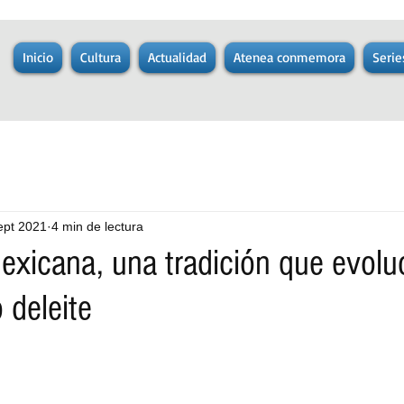
Inicio
Cultura
Actualidad
Atenea conmemora
Serie
ept 2021
4 min de lectura
exicana, una tradición que evolu
 deleite