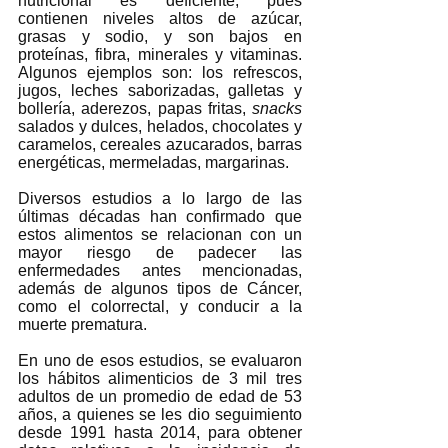
nutricional es deficiente, pues 
contienen niveles altos de azúcar, 
grasas y sodio, y son bajos en 
proteínas, fibra, minerales y vitaminas. 
Algunos ejemplos son: los refrescos, 
jugos, leches saborizadas, galletas y 
bollería, aderezos, papas fritas, 
snacks 
salados y dulces, helados, chocolates y 
caramelos, cereales azucarados, barras 
energéticas, mermeladas, margarinas.  
Diversos estudios a lo largo de las 
últimas décadas han confirmado que 
estos alimentos se relacionan con un 
mayor riesgo de padecer las 
enfermedades antes mencionadas, 
además de algunos tipos de Cáncer, 
como el colorrectal, y conducir a la 
muerte prematura.
En uno de esos estudios, se evaluaron 
los hábitos alimenticios de 3 mil tres 
adultos de un promedio de edad de 53 
años, a quienes se les dio seguimiento 
desde 1991 hasta 2014, para obtener 