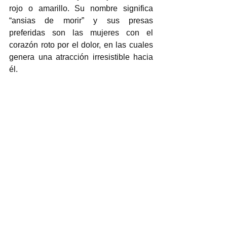
rojo o amarillo. Su nombre significa 
“ansias de morir” y sus presas 
preferidas son las mujeres con el 
corazón roto por el dolor, en las cuales 
genera una atracción irresistible hacia 
él.
Serpiente de siete cabezas
Es un monstruo de la cultura mixe, un 
pueblo indígena que habita en Oaxaca. 
Según el libro 
Monstruos mexicanos
, de 
Carmen Leñero, la leyenda cuenta que, 
un día, en una cueva, fueron hallados 
dos huevos gigantes. A los tres días, 
éstos se rompieron y, de uno de ellos, 
salió un niño noble con pies de ave, 
quien se convertiría en el Rey Kondoy, 
el gran defensor del pueblo mixe. Del 