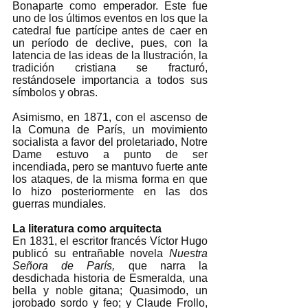
Bonaparte como emperador. Este fue 
uno de los últimos eventos en los que la 
catedral fue partícipe antes de caer en 
un período de declive, pues, con la 
latencia de las ideas de la Ilustración, la 
tradición cristiana se fracturó, 
restándosele importancia a todos sus 
símbolos y obras. 
Asimismo, en 1871, con el ascenso de 
la Comuna de París, un movimiento 
socialista a favor del proletariado, Notre 
Dame estuvo a punto de ser 
incendiada, pero se mantuvo fuerte ante 
los ataques, de la misma forma en que 
lo hizo posteriormente en las dos 
guerras mundiales.
La literatura como arquitecta
En 1831, el escritor francés Víctor Hugo 
publicó su entrañable novela 
Nuestra 
Señora de París, 
que narra la 
desdichada historia de Esmeralda, una 
bella y noble gitana; Quasimodo, un 
jorobado sordo y feo; y Claude Frollo, 