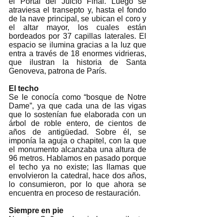
el Portal del Juicio Final. Luego se 
atraviesa el transepto y, hasta el fondo 
de la nave principal, se ubican el coro y 
el altar mayor, los cuales están 
bordeados por 37 capillas laterales. El 
espacio se ilumina gracias a la luz que 
entra a través de 18 enormes vidrieras, 
que ilustran la historia de Santa 
Genoveva, patrona de París. 
El techo
Se le conocía como “bosque de Notre 
Dame”, ya que cada una de las vigas 
que lo sostenían fue elaborada con un 
árbol de roble entero, de cientos de 
años de antigüedad. Sobre él, se 
imponía la aguja o chapitel, con la que 
el monumento alcanzaba una altura de 
96 metros. Hablamos en pasado porque 
el techo ya no existe; las llamas que 
envolvieron la catedral, hace dos años, 
lo consumieron, por lo que ahora se 
encuentra en proceso de restauración. 
Siempre en pie