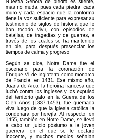
Nuestra Señora de piedra es silente, 
mas no muda, pues cada piedra, cada 
muro y cada espacio que la conforma 
tiene la voz suficiente para expresar su 
testimonio de siglos de historia que le 
han tocado vivir, con episodios de 
batallas, de tragedias y de guerras, a 
través de los cuales se ha mantenido 
en pie, para después presenciar los 
tiempos de calma y progreso. 
Según se dice, Notre Dame fue el 
escenario para la coronación de 
Enrique VI de Inglaterra como monarca 
de Francia, en 1431. Ese mismo año, 
Juana de Arco, la heroína francesa que 
luchó contra los ingleses y los expulsó 
del territorio galo en la Guerra de los 
Cien Años (1337-1453), fue quemada 
viva luego de que la Iglesia católica la 
condenara por herejía. Al respecto, en 
1455, también en Notre Dame, se llevó 
a cabo un juicio póstumo a la joven 
guerrera, en el que se le declaró 
inocente, y muchos medios señalan 