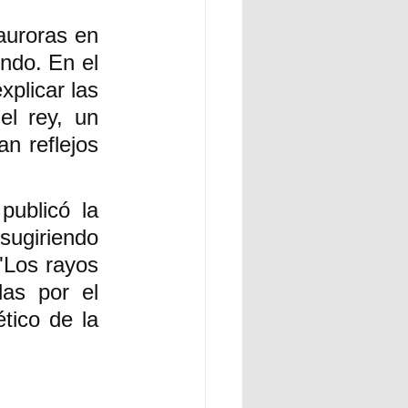
auroras en 
ndo. En el 
plicar las 
l rey, un 
n reflejos 
ublicó la 
sugiriendo 
Los rayos 
as por el 
ico de la 