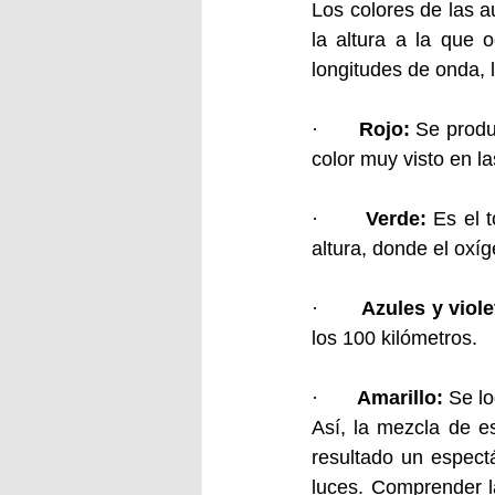
Los colores de las a
la altura a la que 
longitudes de onda, l
·       
Rojo: 
Se produ
color muy visto en l
·       
Verde: 
Es el 
altura, donde el ox
·       
Azules y viole
los 100 kilómetros.
·       
Amarillo: 
Se lo
Así, la mezcla de e
resultado un espect
luces. Comprender la