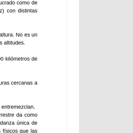
lucrado como de 
) con distintas 
ltura. No es un 
 altitudes. 
0 kilómetros de 
turas cercanas a 
e entremezclan.
restre da como 
 danza única de 
físicos que las 