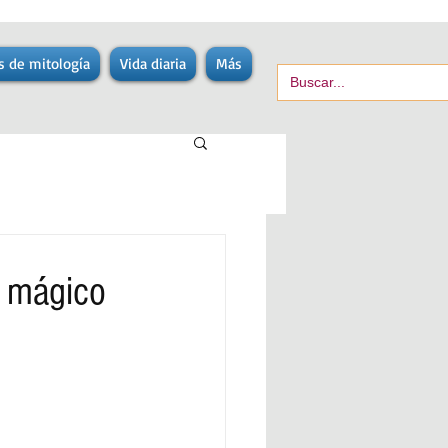
s de mitología
Vida diaria
Más
y mágico