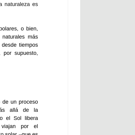
a naturaleza es 
polares
, o bien, 
 naturales más 
 desde tiempos 
 por supuesto, 
o de un proceso 
s allá de la 
 el Sol libera 
viajan por el 
o solar –que es 