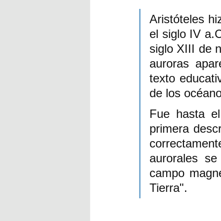
Aristóteles hi
el siglo IV a
siglo XIII de 
auroras apar
texto educati
de los océano
Fue hasta el
primera descr
correctamente
aurorales se
campo magnét
Tierra". 