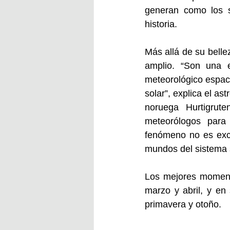
generan como los si
historia.  
Más allá de su belle
amplio. “Son una ex
meteorológico espaci
solar”, explica el a
noruega Hurtigrut
meteorólogos para 
fenómeno no es excl
mundos del sistema s
Los mejores momento
marzo y abril, y en
primavera y otoño.  