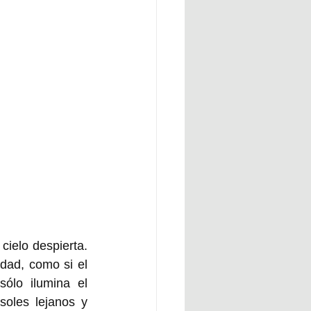
ielo despierta. 
dad, como si el 
ólo ilumina el 
oles lejanos y 