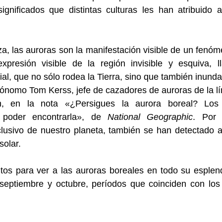
gnificados que distintas culturas les han atribuido a 
za, las auroras son la manifestación visible de un fen
presión visible de la región invisible y esquiva, l
al, que no sólo rodea la Tierra, sino que también inunda 
strónomo Tom Kerss, jefe de cazadores de auroras de la lí
en, en la nota 
«
¿Persigues la aurora boreal? Los 
poder encontrarla
»
, de 
National Geographic
. Por 
usivo de nuestro planeta, también se han detectado au
olar.  
s para ver a las auroras boreales en todo su esplend
 septiembre y octubre, períodos que coinciden con los 