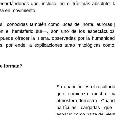
recordándonos que, incluso, en el frío más absoluto, l
za en movimiento.  
es –conocidas también como luces del norte, 
auroras 
 en el hemisferio sur—
, son uno
de los espectáculos
puede ofrecer la Tierra, observadas por la humanidad
, por ende, a explicaciones tanto mitológicas como,
 forman?     
Su aparición es el resultad
que comienza mucho má
atmósfera terrestre. Cuando
partículas cargadas que 
espacio como parte del vient