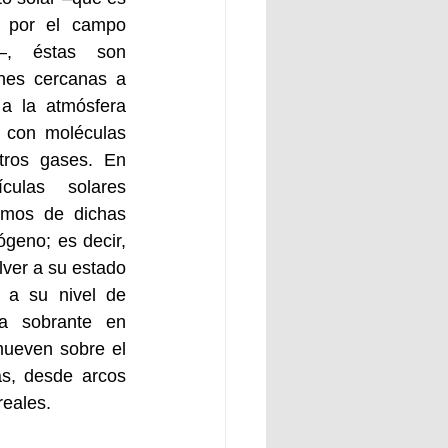
o por el campo 
–, éstas son 
nes cercanas a 
a la atmósfera 
 con moléculas 
tros gases. En 
culas solares 
omos de dichas 
geno; es decir, 
lver a su estado 
 a su nivel de 
ía sobrante en 
ueven sobre el 
s, desde arcos 
eales.   