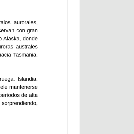
os aurorales, 
servan con gran 
o Alaska, donde 
oras australes 
acia Tasmania, 
ega, Islandia, 
uele mantenerse 
eríodos de alta 
 sorprendiendo, 