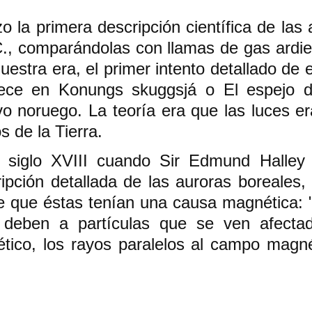
zo la primera descripción científica de las 
.C., comparándolas con llamas de gas ardie
nuestra era, el primer intento detallado de ex
ece en Konungs skuggsjá o El espejo de
vo noruego. La teoría era que las luces era
s de la Tierra.
 siglo XVIII cuando Sir Edmund Halley p
ipción detallada de las auroras boreales, 
 que éstas tenían una causa magnética: "
 deben a partículas que se ven afectad
ico, los rayos paralelos al campo magnét