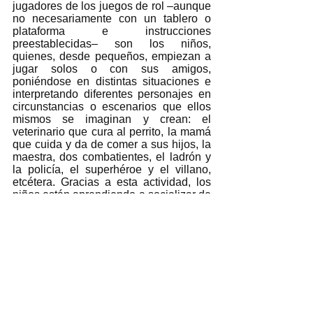
jugadores de los juegos de rol –aunque 
no necesariamente con un tablero o 
plataforma e instrucciones 
preestablecidas– son los niños, 
quienes, desde pequeños, empiezan a 
jugar solos o con sus amigos, 
poniéndose en distintas situaciones e 
interpretando diferentes personajes en 
circunstancias o escenarios que ellos 
mismos se imaginan y crean: el 
veterinario que cura al perrito, la mamá 
que cuida y da de comer a sus hijos, la 
maestra, dos combatientes, el ladrón y 
la policía, el superhéroe y el villano, 
etcétera. Gracias a esta actividad, los 
niños están aprendiendo a socializar de 
forma espontánea, a desenvolverse y a 
negociar.  
Ya como terapia o dinámica de 
desarrollo, estas son algunas formas en 
las que los juegos de rol auxilian en la 
educación y aprendizaje de los niños:  
·       Aprenden sobre ellos mismos y el 