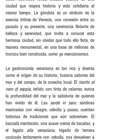
ciudad que respira historia y vida cotidiana al 
mismo tiempo. La góndola es un símbolo de la 
esencia íntima de Venecia, una conexión entre su 
pasado y su presente, una ceremonia flotante de 
belleza y serenidad, que invita a conocer esta 
hermosa ciudad, sin olvidar que todo ello flota, de 
manera monumental, en una base de millones de 
troncos bien construida, como ya mencionamos.  
La gastronomía veneciana es tan rica y diversa 
como el origen de su historia; fusiona sabores del 
mar y del campo, de la cosecha local. El 
risotto al 
nero di seppia
, teñido con tinta de calamar, evoca 
la profundidad del mar y la sabiduría de quienes 
han vivido de él. Las 
sarde in saor
, sardinas 
marinadas con vinagre, cebolla y pasas, cuentan 
historias de tradiciones que aún sobreviven. El 
baccalà mantecato, una suave crema de bacalao, y 
el 
fegato alla veneziana
, hígado de ternera 
cocinado lentamente con cebolla, nos devuelven a 