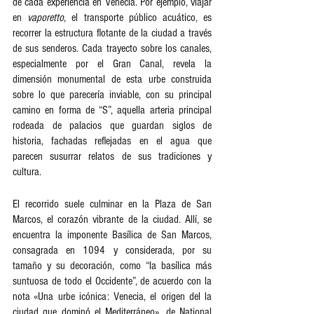
de cada experiencia en Venecia. Por ejemplo, viajar 
en 
vaporetto
, el transporte público acuático, es 
recorrer la estructura flotante de la ciudad a través 
de sus senderos. Cada trayecto sobre los canales, 
especialmente por el Gran Canal, revela la 
dimensión monumental de esta urbe construida 
sobre lo que parecería inviable, con su principal 
camino en forma de “S”, aquella arteria principal 
rodeada de palacios que guardan siglos de 
historia, fachadas reflejadas en el agua que 
parecen susurrar relatos de sus tradiciones y 
cultura.  
El recorrido suele culminar en la Plaza de San 
Marcos, el corazón vibrante de la ciudad. Allí, se 
encuentra la imponente Basílica de San Marcos, 
consagrada en 1094 y considerada, por su 
tamaño y su decoración, como “la basílica más 
suntuosa de todo el Occidente”, de acuerdo con la 
nota «Una urbe icónica: Venecia, el origen del la 
ciudad que dominó el Mediterráneo», de National 