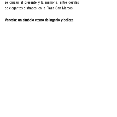
se cruzan el presente y la memoria, entre desfiles 
de elegantes disfraces, en la Plaza San Marcos.    
Venecia: un símbolo eterno de ingenio y belleza 
Venecia es mucho más que una postal o un 
destino turístico. Su fundación, basada en la 
ingeniería silenciosa y la audacia humana, es una 
historia de resistencia y creatividad que ha dado 
lugar a una ciudad que flota en el agua enraizada 
a sus cimientos. Construida sobre un bosque 
sumergido de troncos petrificados, la ciudad ha 
resistido mil años de historia, inundaciones, 
mareas y el paso del tiempo.   
En definitiva, ya sea navegando en 
vaporetto
 por el 
Gran Canal, deslizándose en góndola 
por sus 
canales secretos, o caminando entre sus puentes y 
callejones, la experiencia veneciana está ligada a 
su fundación extraordinaria. Cada rincón, piedra y 