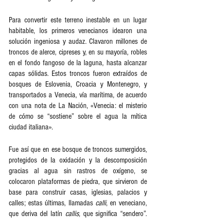
Para convertir este terreno inestable en un lugar 
habitable, los primeros venecianos idearon una 
solución ingeniosa y audaz. Clavaron millones de 
troncos de alerce, cipreses y, en su mayoría, robles 
en el fondo fangoso de la laguna, hasta alcanzar 
capas sólidas. Estos troncos fueron extraídos de 
bosques de Eslovenia, Croacia y Montenegro, y 
transportados a Venecia, vía marítima, de acuerdo 
con una nota de La Nación, «Venecia: el misterio 
de cómo se “sostiene” sobre el agua la mítica 
ciudad italiana».   
Fue así que en ese bosque de troncos sumergidos, 
protegidos de la oxidación y la descomposición 
gracias al agua sin rastros de oxígeno, se 
colocaron plataformas de piedra, que sirvieron de 
base para construir casas, iglesias, palacios y 
calles; estas últimas, llamadas 
calli
, en veneciano, 
que deriva del latín 
callis
, que significa “sendero”. 