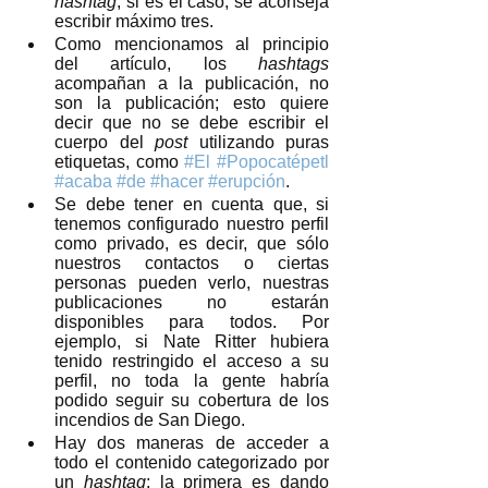
hashtag
; si es el caso, se aconseja 
escribir máximo tres.  
Como mencionamos al principio 
del artículo, los 
hashtags
acompañan a la publicación, no 
son la publicación; esto quiere 
decir que no se debe escribir el 
cuerpo del 
post
 utilizando puras 
etiquetas, como 
#El
#Popocatépetl
#acaba
#de
#hacer
#erupción
. 
Se debe tener en cuenta que, si 
tenemos configurado nuestro perfil 
como privado, es decir, que sólo 
nuestros contactos o ciertas 
personas pueden verlo, nuestras 
publicaciones no estarán 
disponibles para todos. Por 
ejemplo, si Nate Ritter hubiera 
tenido restringido el acceso a su 
perfil, no toda la gente habría 
podido seguir su cobertura de los 
incendios de San Diego.   
Hay dos maneras de acceder a 
todo el contenido categorizado por 
un 
hashtag
; la primera es dando 