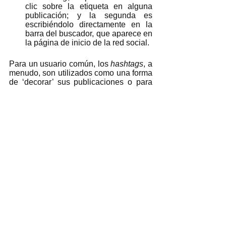
clic sobre la etiqueta en alguna 
publicación; y la segunda es 
escribiéndolo directamente en la 
barra del buscador, que aparece en 
la página de inicio de la red social.  
Para un usuario común, los 
hashtags
, a 
menudo, son utilizados como una forma 
de ‘decorar’ sus publicaciones o para 
dar un tono humorístico (cuando se 
ponen demasiados), como en 
posts 
tipo:  
Sin embargo, son de mucha utilidad y 
un recurso básico dentro del marketing 
digital, pues sirven para promover 
campañas de distintos tipos, para 
generar más ventas, para publicitar 
productos y servicios; o bien, en el 
periodismo digital, para, por un lado, 
lograr que la información tenga más 
alcance, y por el otro, poder acceder a 
diferentes conversaciones, noticias y 