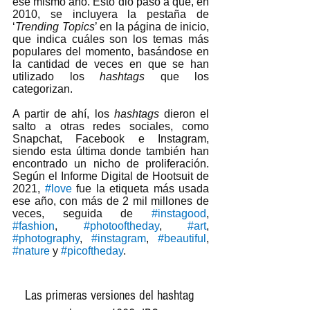
ese mismo año. Esto dio paso a que, en 
2010, se incluyera la pestaña de 
‘
Trending Topics
’ en la página de inicio, 
que indica cuáles son los temas más 
populares del momento, basándose en 
la cantidad de veces en que se han 
utilizado los 
hashtags
 que los 
categorizan.  
A partir de ahí, los 
hashtags 
dieron el 
salto a otras redes sociales, como 
Snapchat, Facebook e Instagram, 
siendo esta última donde también han 
encontrado un nicho de proliferación. 
Según el Informe Digital de Hootsuit de 
2021, 
#love
fue la etiqueta más usada 
ese año, con más de 2 mil millones de 
veces, seguida de 
#instagood
, 
#fashion
, 
#photooftheday
, 
#art
, 
#photography
, 
#instagram
, 
#beautiful
, 
#nature
 y 
#picoftheday
. 
Las primeras versiones del hashtag 