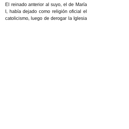
El reinado anterior al suyo, el de María 
I, había dejado como religión oficial el 
catolicismo, luego de derogar la Iglesia 
anglicana, lo que había generado una 
gran inconformidad entre protestantes y 
católicos. Elizabeth I, aunque reinstauró 
el protestantismo y fundó la Iglesia de 
Inglaterra (de base anglicana e 
independiente de Roma), trató de 
mediar entre ambos grupos; sin 
embargo, cuando los católicos 
extremistas iniciaron una rebelión, la 
reina respondió, con una persecución. 
Fue tan firme en sus decisiones, que no 
le importó que el Papa la excomulgara, 
en 1570, por “herejía”.   
Fue una gran estratega; triunfó en 
múltiples ocasiones ante las invasiones 