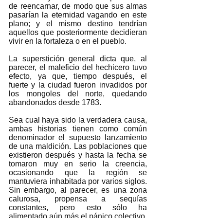
de reencarnar, de modo que sus almas 
pasarían la eternidad vagando en este 
plano; y el mismo destino tendrían 
aquellos que posteriormente decidieran 
vivir en la fortaleza o en el pueblo.  
La superstición general dicta que, al 
parecer, el maleficio del hechicero tuvo 
efecto, ya que, tiempo después, el 
fuerte y la ciudad fueron invadidos por 
los mongoles del norte, quedando 
abandonados desde 1783.   
Sea cual haya sido la verdadera causa, 
ambas historias tienen como común 
denominador el supuesto lanzamiento 
de una maldición. Las poblaciones que 
existieron después y hasta la fecha se 
tomaron muy en serio la creencia, 
ocasionando que la región se 
mantuviera inhabitada por varios siglos. 
Sin embargo, al parecer, es una zona 
calurosa, propensa a sequías 
constantes, pero esto sólo ha 
alimentado aún más el pánico colectivo, 