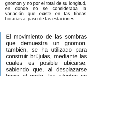
gnomon y no por el total de su longitud, 
en donde no se consideraba la 
variación que existe en las líneas 
horarias al paso de las estaciones. 
El movimiento de las sombras 
que demuestra un gnomon, 
también, se ha utilizado para 
construir brújulas, mediante las 
cuales es posible ubicarse, 
sabiendo que, al desplazarse 
hacia el norte, las siluetas se 
van alargando; por lo tanto, si, 
al medio día, la sombra del 
gnomon va siendo más y más 
corta, se está yendo rumbo al 
sur. Este tipo de instrumento 
fue muy usado por los vikingos, 
quienes lograron perfeccionarlo 