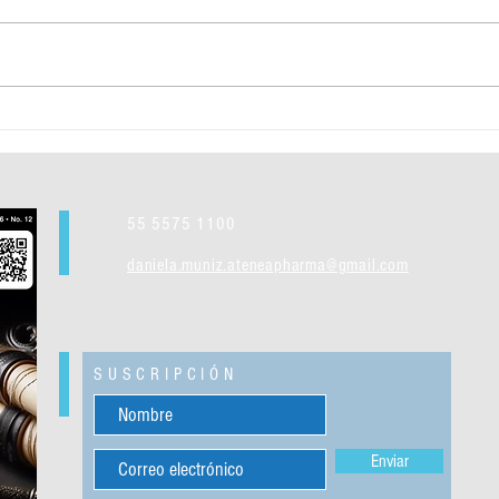
¡El vinilo no ha muerto!
El pri
Europ
55 5575 1100
daniela.muniz.ateneapharma@gmail.com
SUSCRIPCIÓN
Enviar