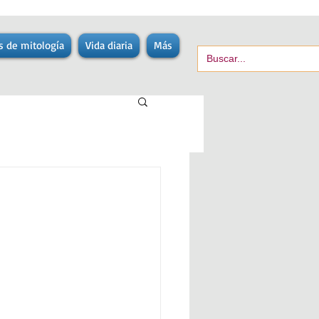
s de mitología
Vida diaria
Más