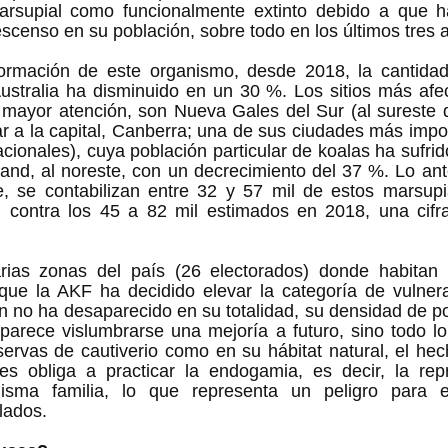
rsupial como funcionalmente extinto debido a que ha
scenso en su población, sobre todo en los últimos tres 
ormación de este organismo, desde 2018, la cantidad
ustralia ha disminuido en un 30 %. Los sitios más afec
 mayor atención, son Nueva Gales del Sur (al sureste d
ar a la capital, Canberra; una de sus ciudades más impor
cionales), cuya población particular de koalas ha sufrid
nd, al noreste, con un decrecimiento del 37 %. Lo ante
, se contabilizan entre 32 y 57 mil de estos marsupia
no, contra los 45 a 82 mil estimados en 2018, una cifra
rias zonas del país (26 electorados) donde habitan
 que la AKF ha decidido elevar la categoría de vulnera
en no ha desaparecido en su totalidad, su densidad de po
arece vislumbrarse una mejoría a futuro, sino todo lo 
servas de cautiverio como en su hábitat natural, el he
es obliga a practicar la endogamia, es decir, la repr
ma familia, lo que representa un peligro para ell
lados. 