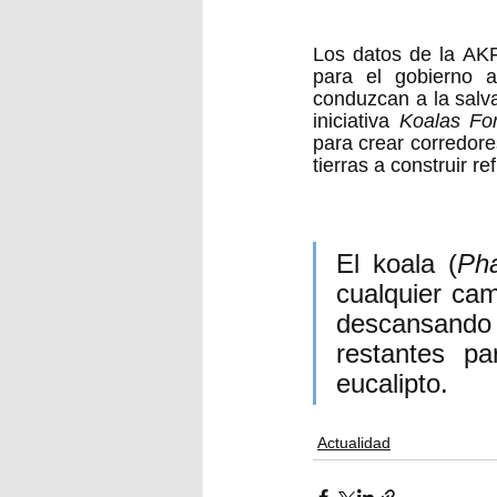
Los datos de la AKF
para el gobierno a
conduzcan a la salva
iniciativa 
Koalas Fo
para crear corredore
tierras a construir r
El koala (
Pha
cualquier ca
descansando 
restantes pa
eucalipto.
Actualidad