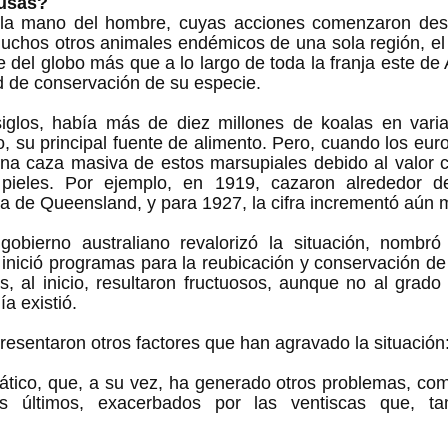
ausas?
la mano del hombre, cuyas acciones comenzaron desde
hos otros animales endémicos de una sola región, el k
 del globo más que a lo largo de toda la franja este de A
dad de conservación de su especie. 
glos, había más de diez millones de koalas en varia
, su principal fuente de alimento. Pero, cuando los euro
 una caza masiva de estos marsupiales debido al valor c
pieles. Por ejemplo, en 1919, cazaron alrededor de
a de Queensland, y para 1927, la cifra incrementó aún 
gobierno australiano revalorizó la situación, nombró
nició programas para la reubicación y conservación de 
es, al inicio, resultaron fructuosos, aunque no al grado 
a existió.
presentaron otros factores que han agravado la situación:
imático, que, a su vez, ha generado otros problemas, com
os últimos, exacerbados por las ventiscas que, ta