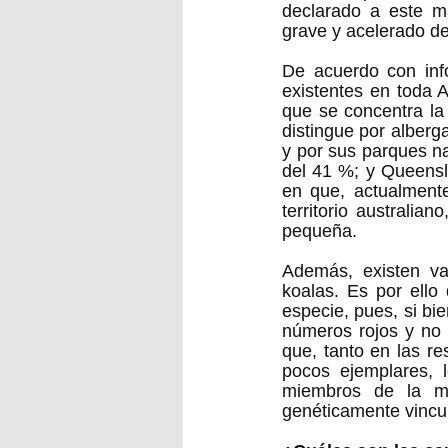
declarado a este ma
grave y acelerado de
De acuerdo con inf
existentes en toda A
que se concentra la
distingue por alberg
y por sus parques na
del 41 %; y Queensla
en que, actualmente
territorio australia
pequeña.
Además, existen va
koalas. Es por ello
especie, pues, si bi
números rojos y no p
que, tanto en las re
pocos ejemplares, l
miembros de la mis
genéticamente vincu