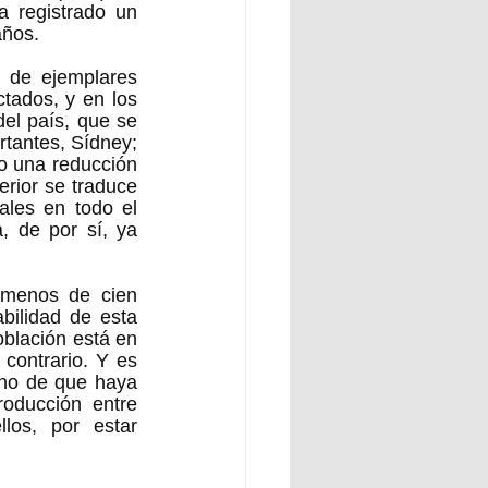
 registrado un 
años. 
 de ejemplares 
tados, y en los 
el país, que se 
tantes, Sídney; 
o una reducción 
rior se traduce 
les en todo el 
, de por sí, ya 
 menos de cien 
bilidad de esta 
blación está en 
contrario. Y es 
cho de que haya 
oducción entre 
os, por estar 