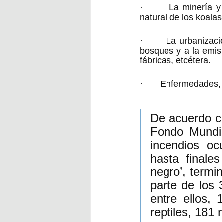
·       La minería y
natural de los koala
·       La urbanizaci
bosques y a la emis
fábricas, etcétera.
·       Enfermedades
De acuerdo co
Fondo Mundia
incendios oc
hasta finale
negro’, termi
parte de los 
entre ellos,
reptiles, 181