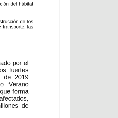
ión del hábitat 
strucción de los 
transporte, las 
do por el 
s fuertes 
e de 2019 
o ‘Verano 
 que forma 
afectados, 
llones de 