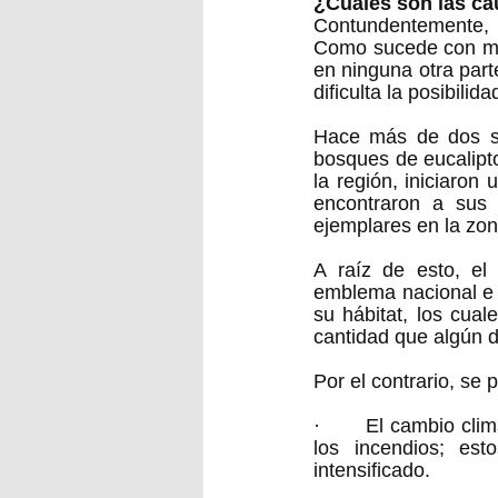
¿Cuáles son las c
Contundentemente, 
Como sucede con muc
en ninguna otra parte
dificulta la posibili
Hace más de dos si
bosques de eucalipto
la región, iniciaron
encontraron a sus 
ejemplares en la zon
A raíz de esto, el 
emblema nacional e i
su hábitat, los cual
cantidad que algún dí
Por el contrario, se 
·       El cambio cl
los incendios; est
intensificado. 