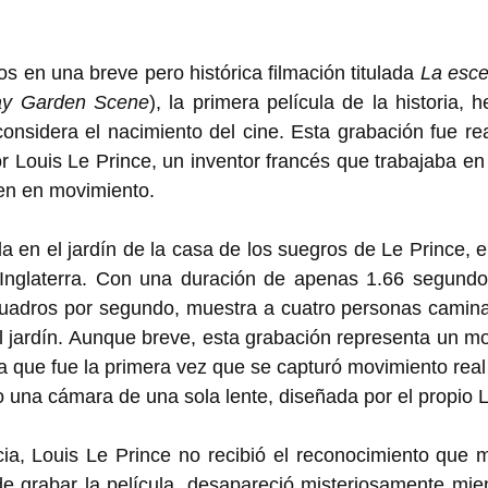
ios en una breve pero histórica filmación titulada 
La esce
y Garden Scene
), la primera película de la historia, 
onsidera el nacimiento del cine. Esta grabación fue rea
or Louis Le Prince, un inventor francés que trabajaba en 
en en movimiento.  
a en el jardín de la casa de los suegros de Le Prince, 
Inglaterra. Con una duración de apenas 1.66 segundo
cuadros por segundo, muestra a cuatro personas camin
 jardín. Aunque breve, esta grabación representa un mo
 ya que fue la primera vez que se capturó movimiento real
do una cámara de una sola lente, diseñada por el propio L
ia, Louis Le Prince no recibió el reconocimiento que m
 grabar la película, desapareció misteriosamente mient