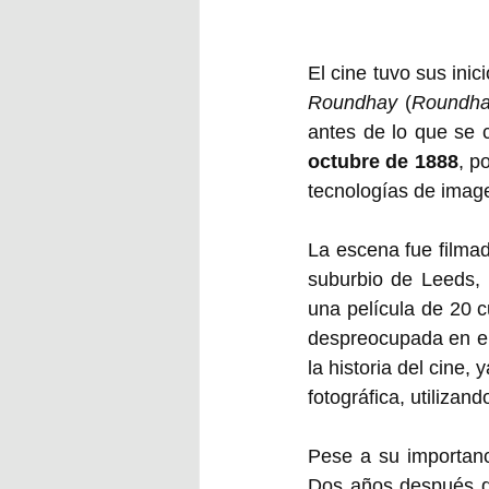
El cine tuvo sus inic
Roundhay
 (
Roundha
antes de lo que se c
octubre de 1888
, p
tecnologías de imag
La escena fue filmad
suburbio de Leeds, 
una película de 20 
despreocupada en el
la historia del cine,
fotográfica, utilizan
Pese a su importanc
Dos años después de