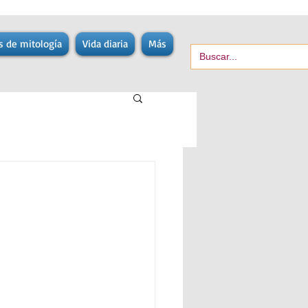
s de mitología
Vida diaria
Más