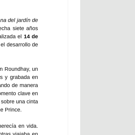
na del jardín de 
hecha siete años 
lizada el 
14 de 
el desarrollo de 
en Roundhay, un 
s y grabada en 
ando de manera 
mento clave en 
 sobre una cinta 
e Prince. 
erecía en vida. 
ras viajaba en 