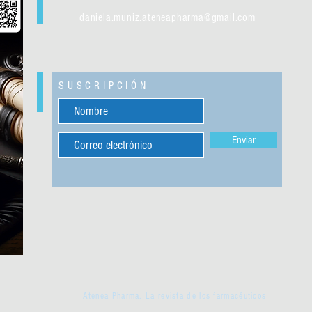
daniela.muniz.ateneapharma@gmail.com
SUSCRIPCIÓN
Enviar
Atenea Pharma. La revista de los farmacéuticos